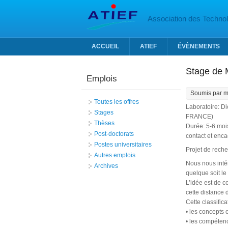
Aller au contenu principal
Association des Technolo
ACCUEIL
ATIEF
ÉVÈNEMENTS
Stage de M
Emplois
Soumis par
m
Toutes les offres
Laboratoire: 
Stages
FRANCE)
Thèses
Durée: 5-6 moi
Post-doctorats
contact et enc
Postes universitaires
Projet de reche
Autres emplois
Nous nous inté
Archives
quelque soit le
L’idée est de c
cette distance 
Cette classific
• les concepts 
• les compétenc