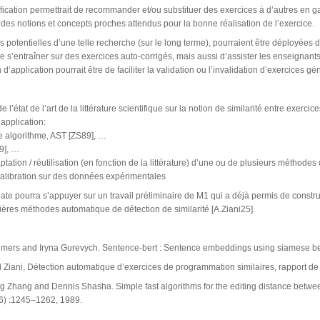
ification permettrait de recommander et/ou substituer des exercices à d’autres en ga
 des notions et concepts proches attendus pour la bonne réalisation de l’exercice.
s potentielles d’une telle recherche (sur le long terme), pourraient être déployées
e s’entraîner sur des exercices auto-corrigés, mais aussi d’assister les enseignants 
 d’application pourrait être de faciliter la validation ou l’invalidation d’exercices gé
 l’état de l’art de la littérature scientifique sur la notion de similarité entre exerci
’application:
tre algorithme, AST [ZS89], …
9], …
ptation / réutilisation (en fonction de la littérature) d’une ou de plusieurs méthodes
 calibration sur des données expérimentales
ate pourra s’appuyer sur un travail préliminaire de M1 qui a déjà permis de constr
ères méthodes automatique de détection de similarité [A.Ziani25].
imers and Iryna Gurevych. Sentence-bert : Sentence embeddings using siamese bert
l Ziani, Détection automatique d’exercices de programmation similaires, rapport d
g Zhang and Dennis Shasha. Simple fast algorithms for the editing distance betwe
6) :1245–1262, 1989.