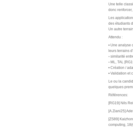
Une telle class
donc renforcer,
Les application
des étudiants d
Un autre terrain
Attendu :
• Une analyse de
leurs terrains d
◦ similarité en
◦ ML, TAL [RG1
• Création / ada
• Validation et
Le ou la candid
quelques premi
Références:
[RG19] Nils Re
[A.Ziani25] Ade
[ZS89] Kaizhon
computing, 18(