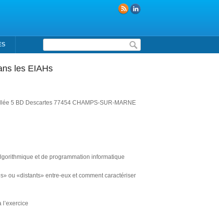
Formulaire de recherche
ES
dans les EIAHs
la vallée 5 BD Descartes 77454 CHAMPS-SUR-MARNE
algorithmique et de programmation informatique
hes» ou «distants» entre-eux et comment caractériser
 l’exercice