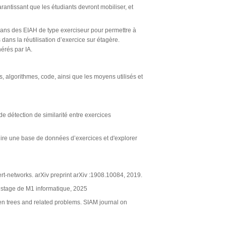
rantissant que les étudiants devront mobiliser, et
 dans des EIAH de type exerciseur pour permettre à
dans la réutilisation d’exercice sur étagère.
nérés par IA.
ces, algorithmes, code, ainsi que les moyens utilisés et
 de détection de similarité entre exercices
uire une base de données d’exercices et d'explorer
-networks. arXiv preprint arXiv :1908.10084, 2019.
e stage de M1 informatique, 2025
en trees and related problems. SIAM journal on