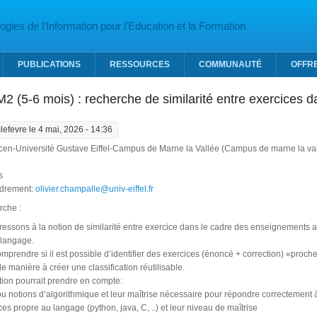
gies de l’Information pour l’Education et la Formation
PUBLICATIONS
RESSOURCES
COMMUNAUTÉ
OFFR
2 (5-6 mois) : recherche de similarité entre exercices 
lefevre
le 4 mai, 2026 - 14:36
Dicen-Université Gustave Eiffel-Campus de Marne la Vallée (Campus de marne 
s
adrement:
olivier.champalle@univ-eiffel.fr
rche :
ressons à la notion de similarité entre exercice dans le cadre des enseignements 
 langage.
omprendre si il est possible d’identifier des exercices (énoncé + correction) «proc
de manière à créer une classification réutilisable.
ation pourrait prendre en compte:
ou notions d’algorithmique et leur maîtrise nécessaire pour répondre correctement à
es propre au langage (python, java, C, ..) et leur niveau de maîtrise