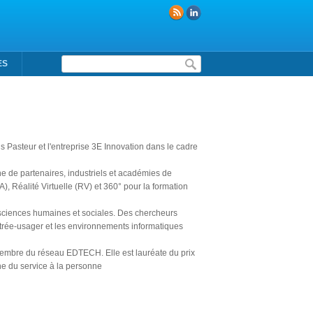
Formulaire de recherche
ES
is Pasteur et l'entreprise 3E Innovation dans le cadre
e de partenaires, industriels et académies de
, Réalité Virtuelle (RV) et 360° pour la formation
 sciences humaines et sociales. Des chercheurs
trée-usager et les environnements informatiques
 membre du réseau EDTECH. Elle est lauréate du prix
ne du service à la personne