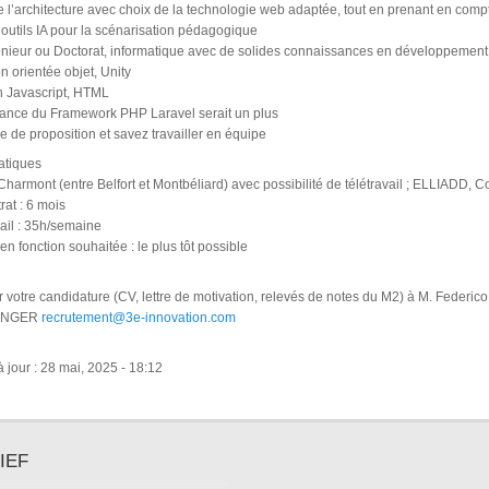
 l’architecture avec choix de la technologie web adaptée, tout en prenant en compt
d’outils IA pour la scénarisation pédagogique
ngénieur ou Doctorat, informatique avec de solides connaissances en développement
 orientée objet, Unity
n Javascript, HTML
ance du Framework PHP Laravel serait un plus
ce de proposition et savez travailler en équipe
atiques
 Charmont (entre Belfort et Montbéliard) avec possibilité de télétravail ; ELLIADD
rat : 6 mois
ail : 35h/semaine
en fonction souhaitée : le plus tôt possible
 votre candidature (CV, lettre de motivation, relevés de notes du M2) à M. Federi
SINGER
recrutement@3e-innovation.com
 jour : 28 mai, 2025 - 18:12
IEF