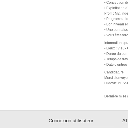
• Conception de
• Exploitation 
Profil : M2, I
• Programmation
• Bon niveau e
• Une connaiss
• Vous êtes for
Informations pr
• Lieux : Vieux
• Durée du cont
• Temps de trav
• Date d'entrée 
Candidature
Merci d'envoyer
Ludovic MES
Dernière mise à
Connexion utilisateur
AT