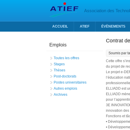
Aller au contenu principal
Association des Technolo
ACCUEIL
ATIEF
ÉVÈNEMENTS
Contrat d
Emplois
Soumis par
t
Toutes les offres
Cette offre s’i
Stages
du projet de r
Thèses
Le projet e-DE
Post-doctorats
l’éducation nat
Postes universitaires
professionnelle
Autres emplois
ELLIADD est un
ELLIADD mènent
Archives
pour l’apprent
3E INNOVATION 
innovation des
Fonctions et t
• Développement
• Développemen