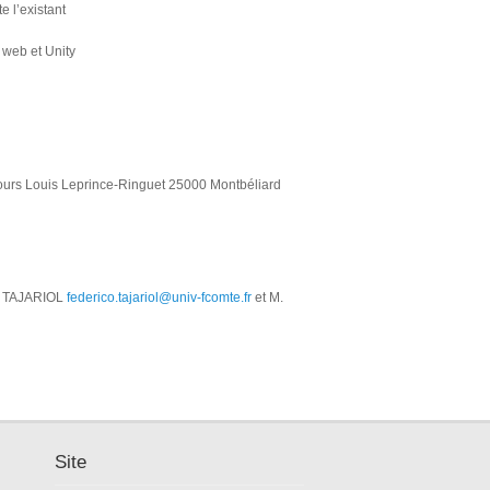
e l’existant
 web et Unity
, Cours Louis Leprince-Ringuet 25000 Montbéliard
co TAJARIOL
federico.tajariol@univ-fcomte.fr
et M.
Site