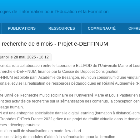
gies de l’Information pour l’Education et la Formation
PUBLICATIONS
RESSOURCES
COMMUNAUTÉ
OFFR
e recherche de 6 mois - Projet e-DEFFINUM
ajariol
le 28 mai, 2025 - 18:12
nscrit dans la collaboration entre le laboratoire ELLIADD de l’Université Marie et Lou
echerche e-DEFFINUM, financé par la Caisse de Dépôt et Consignation.
FFINUM est piloté par l’Académie de Besançon, réunit un consortium d’une vingtain
ionale, et vise la réalisation de ressources pédagogiques en Réalité Augmentée (RA)
.
e Unité de Recherche multidisciplinaire de l’Université Marie et Louis Pasteur en
 des activités de recherche sur la sémantisation des contenus, la conception cen
issage humain.
est une entreprise spécialisée dans le digital learning (formation à distance) et
 Trophées EdTech France 2022 grâce à un projet de réalité virtuelle dans le domai
âches : développeur/euse
 d’un outil de visualisation en mode flow-chart
t sous Unity de modules d’aide à la scénarisation pour la formation