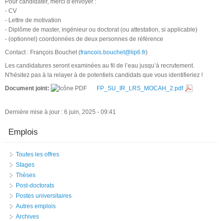
Pour candidater, merci d’envoyer :
- CV
- Lettre de motivation
- Diplôme de master, ingénieur ou doctorat (ou attestation, si applicable)
- (optionnel) coordonnées de deux personnes de référence
Contact : François Bouchet (
francois.bouchet@lip6.fr
)
Les candidatures seront examinées au fil de l’eau jusqu’à recrutement.
N'hésitez pas à la relayer à de potentiels candidats que vous identifieriez !
Document joint:
FP_SU_IR_LRS_MOCAH_2.pdf
Dernière mise à jour : 6 juin, 2025 - 09:41
Emplois
Toutes les offres
Stages
Thèses
Post-doctorats
Postes universitaires
Autres emplois
Archives