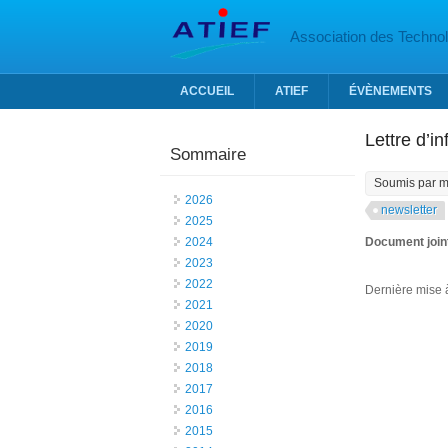
Aller au contenu principal
Association des Technolo
ACCUEIL
ATIEF
ÉVÈNEMENTS
Lettre d’i
Sommaire
Soumis par
m
2026
newsletter
2025
2024
Document join
2023
2022
Dernière mise à
2021
2020
2019
2018
2017
2016
2015