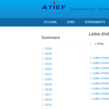
Aller au contenu principal
Association des Technolo
ACCUEIL
ATIEF
ÉVÈNEMENTS
Lettre d'i
Sommaire
« Préc.
2026
2025
Lettre d’inf
2024
Lettre d’inf
2023
Lettre d’inf
2022
Lettre d’inf
2021
Lettre d’inf
2020
Lettre d’inf
2019
Lettre d’inf
2018
Lettre d’inf
2017
Lettre d’inf
2016
2015