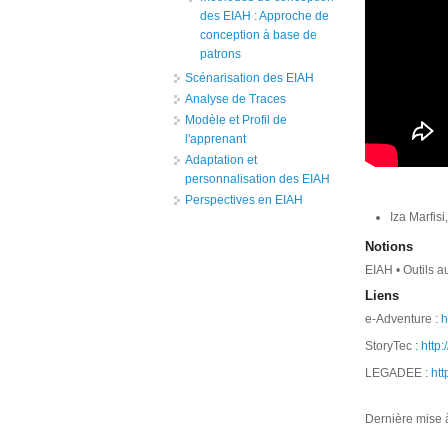
des EIAH : Approche de
conception à base de
patrons
Scénarisation des EIAH
Analyse de Traces
Modèle et Profil de
l'apprenant
Adaptation et
personnalisation des EIAH
Perspectives en EIAH
Iza Marfis
Notions
EIAH • Outils a
Liens
e-Adventure :
h
StoryTec :
http:
LEGADEE :
htt
Dernière mise à