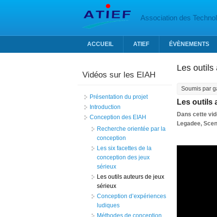
Aller au contenu principal
Association des Technolo
ACCUEIL
ATIEF
ÉVÈNEMENTS
Les outils
Vidéos sur les EIAH
Soumis par
g
Présentation du projet
Les outils 
Introduction
Dans cette vid
Conception des EIAH
Legadee, Sce
Recherche orientée par la
conception
Les six facettes de la
conception des jeux
sérieux
Les outils auteurs de jeux
sérieux
Conception d’expériences
ludiques
Méthodes de conception