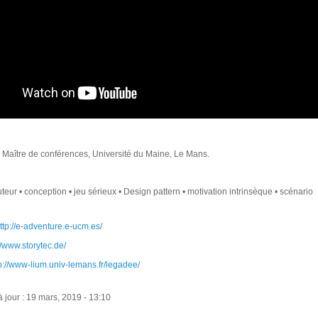
i, Maître de conférences, Université du Maine, Le Mans.
uteur • conception • jeu sérieux • Design pattern • motivation intrinsèque • scénario
ttp://e-adventure.e-ucm.es/
//www.storytec.de/
p://www-lium.univ-lemans.fr/legadee/
 jour : 19 mars, 2019 - 13:10