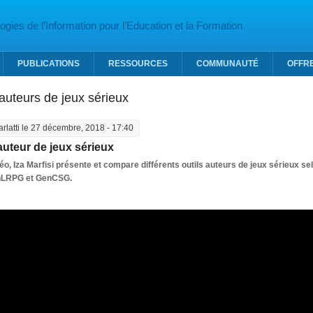
gies de l’Information pour l’Education et la Formation
PUBLICATIONS
RESSOURCES
COMMUNAUTÉ
OFFR
 auteurs de jeux sérieux
arlatti
le 27 décembre, 2018 - 17:40
auteur de jeux sérieux
éo, Iza Marfisi présente et compare différents outils auteurs de jeux sérieux sel
nLRPG et GenCSG.