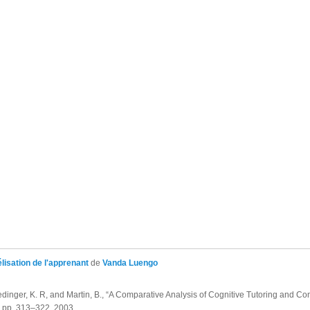
isation de l'apprenant
de
Vanda Luengo
oedinger, K. R, and Martin, B., “A Comparative Analysis of Cognitive Tutoring and C
, pp. 313–322, 2003.