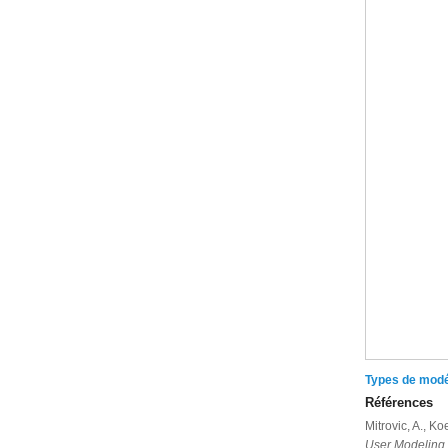
Types de modél
Références
Mitrovic, A., K
User Modeling