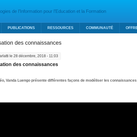
gies de l’Information pour l’Education et la Formation
PUBLICATIONS
RESSOURCES
COMMUNAUTÉ
OFFR
sation des connaissances
arlatti
le 28 décembre, 2018 - 11:03
ation des connaissances
déo, Vanda Luengo présente
différentes façons de modéliser les connaissances 