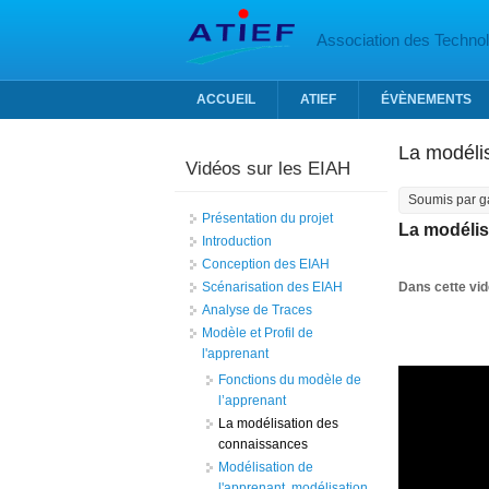
Aller au contenu principal
Association des Technolo
ACCUEIL
ATIEF
ÉVÈNEMENTS
La modéli
Vidéos sur les EIAH
Soumis par
g
Présentation du projet
La modélis
Introduction
Conception des EIAH
Scénarisation des EIAH
Dans cette vi
Analyse de Traces
Modèle et Profil de
l'apprenant
Fonctions du modèle de
l’apprenant
La modélisation des
connaissances
Modélisation de
l'apprenant, modélisation