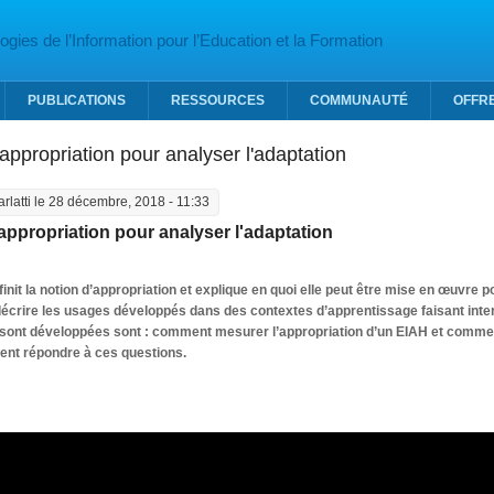
gies de l’Information pour l’Education et la Formation
PUBLICATIONS
RESSOURCES
COMMUNAUTÉ
OFFR
'appropriation pour analyser l'adaptation
arlatti
le 28 décembre, 2018 - 11:33
appropriation pour analyser l'adaptation
finit la notion d’appropriation et explique en quoi elle peut être mise en œuvre
décrire les usages développés dans des contextes d’apprentissage faisant interv
 sont développées sont : comment mesurer l’appropriation d’un EIAH et comme
ent répondre à ces questions.