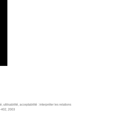
tilisabilité, acceptabilité : interpréter les relations
1-402, 2003