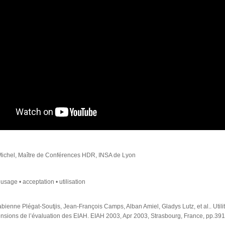
Michel, Maître de Conférences HDR, INSA de Lyon
usage • acceptation • utilisation
bienne Plégat-Soutjis, Jean-François Camps, Alban Amiel, Gladys Lutz, et al.. Utilité, u
mensions de l’évaluation des EIAH. EIAH 2003, Apr 2003, Strasbourg, France, pp.39