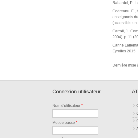
Rabardel, P.: L
Codreanu, E., M
enseignants du 
(accessible en 
Carroll, J.: Co
2004). p. 11 (2
Carine Lallema
Eyrolles 2015
Dernière mise 
Connexion utilisateur
AT
Nom d'utilisateur
*
Mot de passe
*