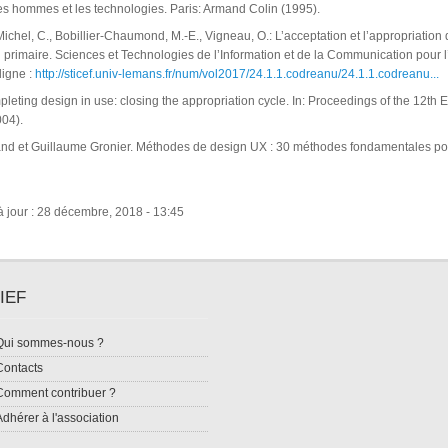
es hommes et les technologies. Paris: Armand Colin (1995).
ichel, C., Bobillier-Chaumond, M.-E., Vigneau, O.: L’acceptation et l’appropriati
primaire. Sciences et Technologies de l’Information et de la Communication pour l’
ligne :
http://sticef.univ-lemans.fr/num/vol2017/24.1.1.codreanu/24.1.1.codreanu...
mpleting design in use: closing the appropriation cycle. In: Proceedings of the 12
004).
nd et Guillaume Gronier. Méthodes de design UX : 30 méthodes fondamentales pour 
à jour : 28 décembre, 2018 - 13:45
IEF
Qui sommes-nous ?
Contacts
Comment contribuer ?
Adhérer à l'association