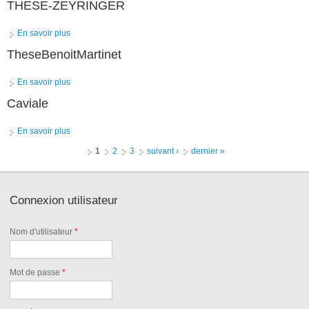
THESE-ZEYRINGER
En savoir plus
à propos de THESE-ZEYRINGER
TheseBenoitMartinet
En savoir plus
à propos de TheseBenoitMartinet
Caviale
En savoir plus
à propos de Caviale
Pages
1
2
3
suivant ›
dernier »
Connexion utilisateur
Nom d'utilisateur
*
Mot de passe
*