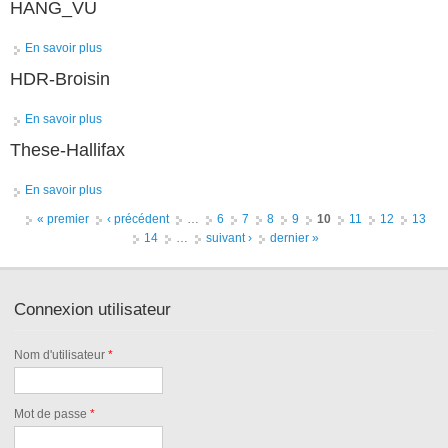
HANG_VU
En savoir plus
à propos de HANG_VU
HDR-Broisin
En savoir plus
à propos de HDR-Broisin
These-Hallifax
En savoir plus
à propos de These-Hallifax
Pages
« premier
‹ précédent
…
6
7
8
9
10
11
12
13
14
…
suivant ›
dernier »
Connexion utilisateur
Nom d'utilisateur
*
Mot de passe
*