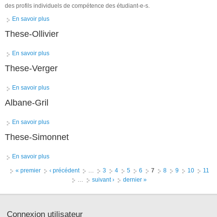
des profils individuels de compétence des étudiant-e-s.
En savoir plus
à propos de Ingénieur de recherche (CDD 3 ans)
These-Ollivier
En savoir plus
à propos de These-Ollivier
These-Verger
En savoir plus
à propos de These-Verger
Albane-Gril
En savoir plus
à propos de Albane-Gril
These-Simonnet
En savoir plus
à propos de These-Simonnet
Pages
« premier
‹ précédent
…
3
4
5
6
7
8
9
10
11
…
suivant ›
dernier »
Connexion utilisateur