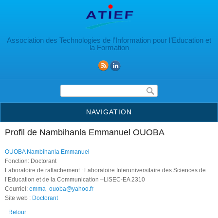
Aller au contenu principal
Association des Technologies de l’Information pour l’Education et
la Formation
Formulaire de recherche
NAVIGATION
Profil de Nambihanla Emmanuel OUOBA
OUOBA Nambihanla Emmanuel
Fonction: Doctorant
Laboratoire de rattachement : Laboratoire Interuniversitaire des Sciences de
l’Education et de la Communication –LISEC-EA 2310
Courriel:
emma_ouoba@yahoo.fr
Site web :
Doctorant
Retour