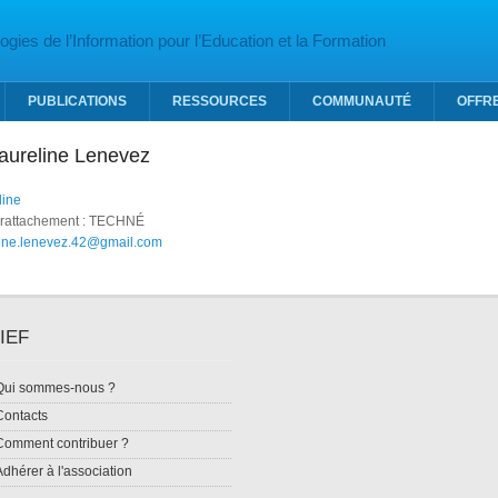
gies de l’Information pour l’Education et la Formation
PUBLICATIONS
RESSOURCES
COMMUNAUTÉ
OFFR
Laureline Lenevez
line
 rattachement : TECHNÉ
line.lenevez.42@gmail.com
IEF
Qui sommes-nous ?
Contacts
Comment contribuer ?
Adhérer à l'association