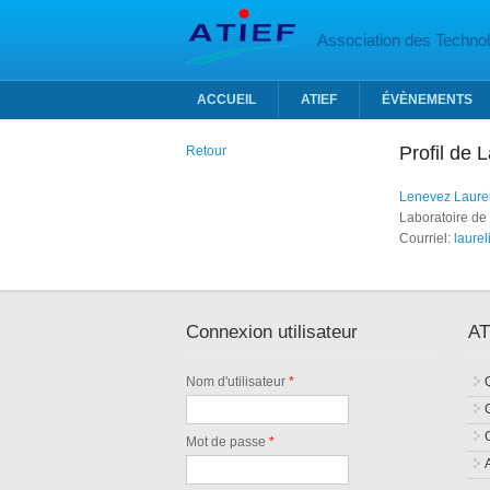
Aller au contenu principal
Association des Technolo
ACCUEIL
ATIEF
ÉVÈNEMENTS
Profil de 
Retour
Lenevez Laure
Laboratoire de
Courriel:
laure
Connexion utilisateur
AT
Nom d'utilisateur
*
Mot de passe
*