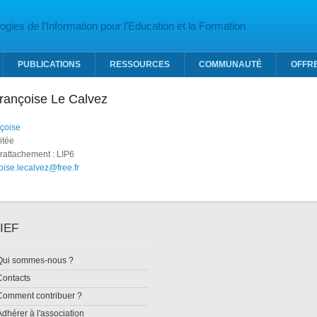
gies de l’Information pour l’Education et la Formation
PUBLICATIONS
RESSOURCES
COMMUNAUTÉ
OFFR
Françoise Le Calvez
çoise
itée
rattachement : LIP6
oise.lecalvez@free.fr
IEF
Qui sommes-nous ?
Contacts
Comment contribuer ?
Adhérer à l'association