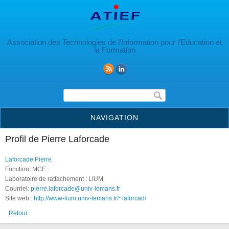
Aller au contenu principal
Association des Technologies de l’Information pour l’Education et
la Formation
Formulaire de recherche
NAVIGATION
Profil de Pierre Laforcade
Laforcade Pierre
Fonction: MCF
Laboratoire de rattachement : LIUM
Courriel:
pierre.laforcade@univ-lemans.fr
Site web :
http://www-lium.univ-lemans.fr/~laforcad/
Retour