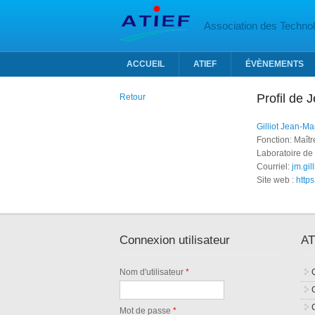
Aller au contenu principal
Association des Technolo
ACCUEIL
ATIEF
ÉVÈNEMENTS
Profil de J
Retour
Gilliot Jean-Ma
Fonction: Maît
Laboratoire de
Courriel:
jm.gil
Site web :
https
Connexion utilisateur
AT
Nom d'utilisateur
*
Mot de passe
*