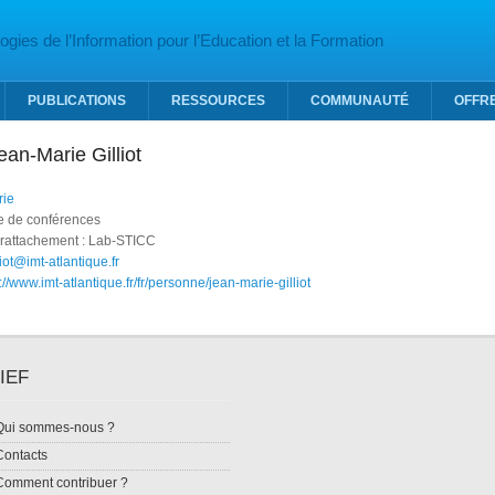
gies de l’Information pour l’Education et la Formation
PUBLICATIONS
RESSOURCES
COMMUNAUTÉ
OFFR
ean-Marie Gilliot
rie
re de conférences
 rattachement : Lab-STICC
liot@imt-atlantique.fr
://www.imt-atlantique.fr/fr/personne/jean-marie-gilliot
IEF
Qui sommes-nous ?
Contacts
Comment contribuer ?