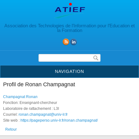
Aller au contenu principal
Association des Technologies de l’Information pour l’Education et
la Formation
Formulaire de recherche
NAVIGATION
Profil de Ronan Champagnat
Champagnat Ronan
Fonction: Enseignant-chercheur
Laboratoire de rattachement : L3I
Courriel:
ronan.champagnat@univ-lr.fr
Site web :
https://pageperso.univ-lr.fr/ronan.champagnat/
Retour