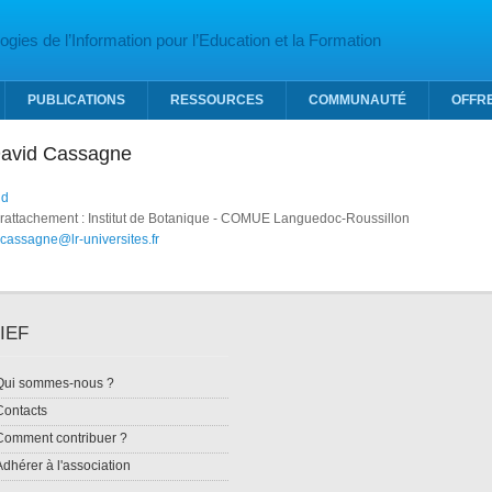
gies de l’Information pour l’Education et la Formation
PUBLICATIONS
RESSOURCES
COMMUNAUTÉ
OFFR
 David Cassagne
id
 rattachement : Institut de Botanique - COMUE Languedoc-Roussillon
.cassagne@lr-universites.fr
IEF
Qui sommes-nous ?
Contacts
Comment contribuer ?
Adhérer à l'association