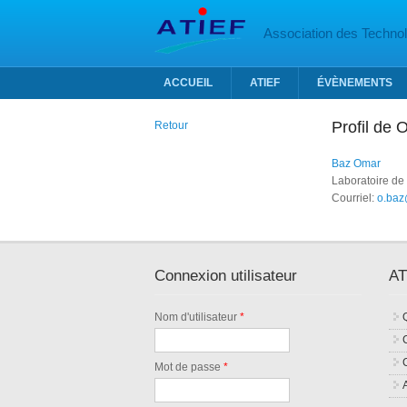
Aller au contenu principal
Association des Technolo
ACCUEIL
ATIEF
ÉVÈNEMENTS
Profil de
Retour
Baz Omar
Laboratoire de
Courriel:
o.baz
Connexion utilisateur
AT
Nom d'utilisateur
*
Mot de passe
*