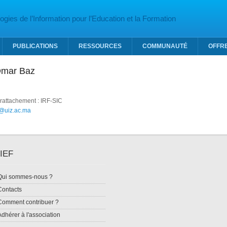
gies de l’Information pour l’Education et la Formation
PUBLICATIONS
RESSOURCES
COMMUNAUTÉ
OFFR
 Omar Baz
 rattachement : IRF-SIC
@uiz.ac.ma
IEF
Qui sommes-nous ?
Contacts
Comment contribuer ?
Adhérer à l'association