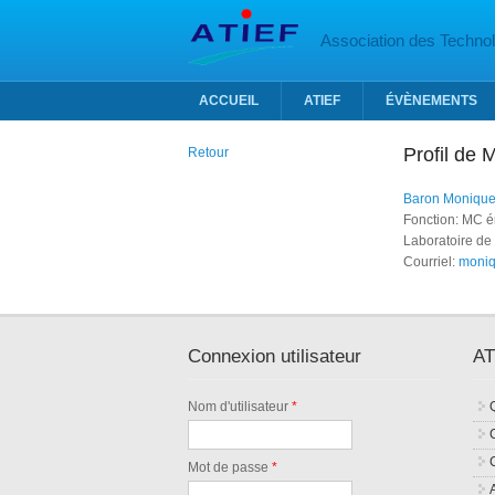
Aller au contenu principal
Association des Technolo
ACCUEIL
ATIEF
ÉVÈNEMENTS
Profil de
Retour
Baron Moniqu
Fonction: MC é
Laboratoire de
Courriel:
moniq
Connexion utilisateur
AT
Nom d'utilisateur
*
Mot de passe
*