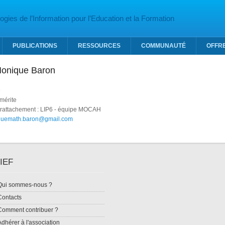
gies de l’Information pour l’Education et la Formation
PUBLICATIONS
RESSOURCES
COMMUNAUTÉ
OFFR
 Monique Baron
e
mérite
 rattachement : LIP6 - équipe MOCAH
uemath.baron@gmail.com
IEF
Qui sommes-nous ?
Contacts
Comment contribuer ?
Adhérer à l'association