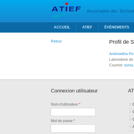
Aller au contenu principal
Association des Technolo
ACCUEIL
ATIEF
ÉVÈNEMENTS
Profil de
Retour
Androwkha-Pro
Laboratoire de
Courriel:
sonia.
Connexion utilisateur
AT
Nom d'utilisateur
*
Mot de passe
*