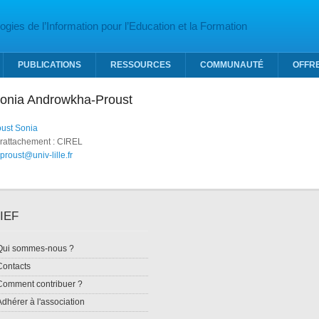
gies de l’Information pour l’Education et la Formation
PUBLICATIONS
RESSOURCES
COMMUNAUTÉ
OFFR
 Sonia Androwkha-Proust
ust Sonia
 rattachement : CIREL
proust@univ-lille.fr
IEF
Qui sommes-nous ?
Contacts
Comment contribuer ?
Adhérer à l'association