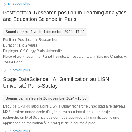
En savoir plus
à propos de Post-doc : E-learning spontané à partir de données
Web
Postdoctoral Research position in Learning Analytics
and Education Science in Paris
Soumis par
mlefevre
le 4 décembre, 2024 - 17:42
Position: Postdoctoral Researcher
Duration: 1 to 2 years
Employer: CY Cergy Paris Université
Place of work: Learning Planet Institute, LT research team, 8bis rue Charles V,
75004 Paris
En savoir plus
à propos de Postdoctoral Research position in Learning
Analytics and Education Science in Paris
Stage DataScience, IA, Gamification au LISN,
Université Paris-Saclay
Soumis par
mlefevre
le 20 novembre, 2024 - 13:56
L'équipe CPU du laboratoire LISN à Orsay recherche un(e) stagiaire (niveau
M2 / dernière année école d'ingénieurs) pour travailler sur un projet de
recherche en IA et Science des données appliqué à la gamification d'une
application de motivation à la pratique de la course à pied.
En savoir plus
à propos de Stage DataScience, IA, Gamification au LISN,