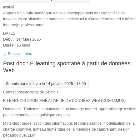
Intitulé
Apports d’un outil numérique dans le développement des capacités des
travailleurs en situation de handicap intellectuel à s’autodéterminer et à définir
leur projet professionnel
DATES
Début : 1er Mars 2025
Durée : 15 mois
En savoir plus
à propos de Postdoctorat en Psychologie / Sciences Cognitives
/ Interaction Humain-Machine au LISN à Orsay (91)
Post-doc : E-learning spontané à partir de données
Web
Soumis par
mlefevre
le 14 janvier, 2025 - 18:50
Contrat post-doctoral de 24 mois
E-LEARNING SPONTANÉ A PARTIR DE DONNÉES WEB (COGITAMUS)
Domaines : Traitement automatique du langage naturel, apprentissage assisté
par la technologie, linguistique cognitive
Mots clés : modélisation des informations et connaissance, modélisation de la
charge cognitive, jumeau numérique de la mémoire de l’apprenant, design
pédagogique, LLM