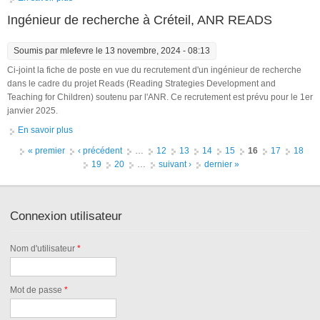
Université Paris-Saclay
Ingénieur de recherche à Créteil, ANR READS
Soumis par
mlefevre
le 13 novembre, 2024 - 08:13
Ci-joint la fiche de poste en vue du recrutement d'un ingénieur de recherche
dans le cadre du projet Reads (Reading Strategies Development and
Teaching for Children) soutenu par l'ANR. Ce recrutement est prévu pour le 1er
janvier 2025.
En savoir plus
à propos de Ingénieur de recherche à Créteil, ANR READS
Pages
« premier
‹ précédent
…
12
13
14
15
16
17
18
19
20
…
suivant ›
dernier »
Connexion utilisateur
Nom d'utilisateur
*
Mot de passe
*