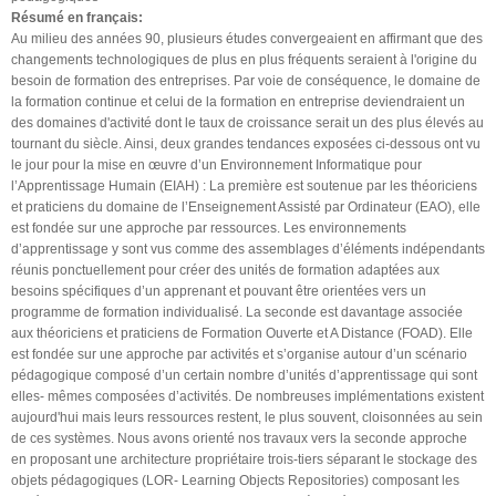
Résumé en français:
Au milieu des années 90, plusieurs études convergeaient en affirmant que des
changements technologiques de plus en plus fréquents seraient à l'origine du
besoin de formation des entreprises. Par voie de conséquence, le domaine de
la formation continue et celui de la formation en entreprise deviendraient un
des domaines d'activité dont le taux de croissance serait un des plus élevés au
tournant du siècle. Ainsi, deux grandes tendances exposées ci-dessous ont vu
le jour pour la mise en œuvre d’un Environnement Informatique pour
l’Apprentissage Humain (EIAH) : La première est soutenue par les théoriciens
et praticiens du domaine de l’Enseignement Assisté par Ordinateur (EAO), elle
est fondée sur une approche par ressources. Les environnements
d’apprentissage y sont vus comme des assemblages d’éléments indépendants
réunis ponctuellement pour créer des unités de formation adaptées aux
besoins spécifiques d’un apprenant et pouvant être orientées vers un
programme de formation individualisé. La seconde est davantage associée
aux théoriciens et praticiens de Formation Ouverte et A Distance (FOAD). Elle
est fondée sur une approche par activités et s’organise autour d’un scénario
pédagogique composé d’un certain nombre d’unités d’apprentissage qui sont
elles- mêmes composées d’activités. De nombreuses implémentations existent
aujourd'hui mais leurs ressources restent, le plus souvent, cloisonnées au sein
de ces systèmes. Nous avons orienté nos travaux vers la seconde approche
en proposant une architecture propriétaire trois-tiers séparant le stockage des
objets pédagogiques (LOR- Learning Objects Repositories) composant les