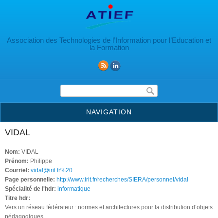
Aller au contenu principal
Association des Technologies de l’Information pour l’Education et
la Formation
Formulaire de recherche
NAVIGATION
VIDAL
Nom:
VIDAL
Prénom:
Philippe
Courriel:
vidal@irit.fr%20
Page personnelle:
http://www.irit.fr/recherches/SIERA/personnel/vidal
Spécialité de l'hdr:
informatique
Titre hdr:
Vers un réseau fédérateur : normes et architectures pour la distribution d’objets
pédagogiques