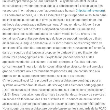
unités d’apprentissage de leur traitement. Le système résultant inclut la
construction d’environnements d’aide à la conception et à l’exploitation des
ressources informatiques pour l’apprentissage humain (
http://ariadne-eu.org
).
Ces dernières années, la FOAD est de plus en plus répandue aussi bien dans
les institutions publiques que privées, mais elle est loin de représenter une
méthode d'apprentissage utilisée par tous. Un moyen de contribuer à son
développement est de mettre à disposition des utilisateurs une masse
importante d'objets pédagogiques de nature variée tant au niveau des
domaines d'apprentissage visés que du type de support numérique utilisé,
ainsi que de la langue dans laquelle ils sont produits. Après l’intégration de
fonctionnalités orientées concepteurs et apprenants, nous avons été amenés,
dans un souci de distribution, à proposer le partage et la réutilisation de
ressources pédagogiques et leur exploitation par des services et des
applications orientés utilisateurs. Les trois principaux résultats obtenus
concernent (a) l’intégration de fonctionnalités et services conférant une plus
grande ouverture aux environnements proposés, (b) une contribution à la
proposition de standards et normes pour satisfaire les besoins
d’interopérabilité, et (c) la proposition d’une architecture générique pour un
système ouvert fédérant le niveau de stockage des éléments pédagogiques
(LOR) et mutualisant les services nécessaires aux applications les exploitant
(LMS). Nous nous attachons désormais à spécifier deux niveaux de services :
un service de fédération des LOR distribués et un service de mutualisation
accessible à partir de plates-formes de gestion d’apprentissage hétérogènes.
Nous suggérons une architecture ouverte basée sur les standards de la FOAD