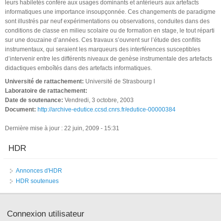
leurs habiletés confère aux usages dominants et antérieurs aux artefacts
informatiques une importance insoupçonnée. Ces changements de paradigme
sont illustrés par neuf expérimentations ou observations, conduites dans des
conditions de classe en milieu scolaire ou de formation en stage, le tout réparti
sur une douzaine d’années. Ces travaux s’ouvrent sur l’étude des conflits
instrumentaux, qui seraient les marqueurs des interférences susceptibles
d’intervenir entre les différents niveaux de genèse instrumentale des artefacts
didactiques emboîtés dans des artefacts informatiques.
Université de rattachement:
Université de Strasbourg I
Laboratoire de rattachement:
Date de soutenance:
Vendredi, 3 octobre, 2003
Document:
http://archive-edutice.ccsd.cnrs.fr/edutice-00000384
Dernière mise à jour : 22 juin, 2009 - 15:31
HDR
Annonces d'HDR
HDR soutenues
Connexion utilisateur