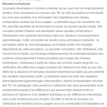
Résumé en français:
Le propos développé ici consiste à montrer qu’au cours de ces vingt dernières
années, trois conceptions du recours aux TIC se sont succédées et ont orienté
les choix des modèles et la formulation des hypothèses des études
comparatives portant sur leurs usages. La première façon de considérer les
TIC peut être qualifiée de technicisée et couvre les années quatre-vingts. Elle
consiste à tenter d'établir une éventuelle valeur ajoutée consécutive à
l'introduction des systèmes techniques dans les situations d'enseignement-
apprentissage. Cette conception se heurte à deux principaux obstacles : la
perception naïve du réel pédagogique et la faible portée des résultats
dépendants de cette perception. La seconde conception, dite médiatisée, met
l'accent sur le média, les échanges interpersonnels et la dématérialisation des
contenus d'enseignement rendus possibles par l'usage des réseaux
numériques, notamment à partir du milieu des années quatre-vingt-dix. La
vérification des effets des usages scolaires de l’Internet et la mise au jour des
effets de la distance en formation révèlent notamment le faible pouvoir prédictif
des modèles disponibles. Enfin, la troisième vision est celle des situations
d'enseignement-apprentissage instrumentées, depuis la banalisation récente
des TIC en pédagogie. Elle permet de s’affranchir des deux précédentes et de
comprendre pourquoi les différences qui peuvent être établies entre la
présence et l’absence d’un système technique ou les différences intermédias
sont si peu nombreuses et si locales. En effet, le fait de se focaliser sur
l'attribution de fonctions par les usagers et sur la construction et l'adaptation de