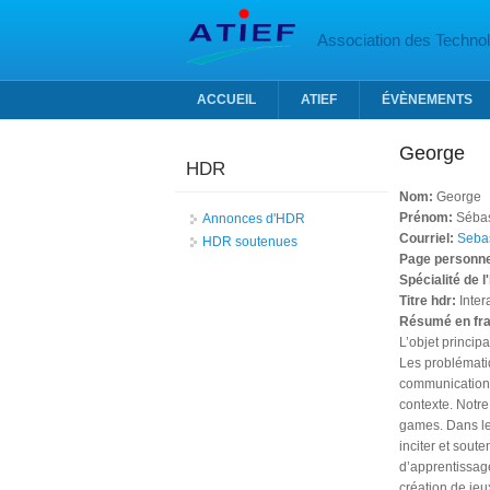
Aller au contenu principal
Association des Technolo
ACCUEIL
ATIEF
ÉVÈNEMENTS
George
HDR
Nom:
George
Prénom:
Sébas
Annonces d'HDR
Courriel:
Sebas
HDR soutenues
Page personne
Spécialité de l
Titre hdr:
Inter
Résumé en fr
L’objet princi
Les problématiq
communications 
contexte. Notre
games. Dans le 
inciter et sout
d’apprentissage
création de jeu