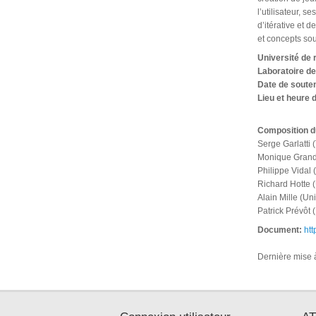
l’utilisateur, 
d’itérative et 
et concepts sou
Université de
Laboratoire d
Date de soute
Lieu et heure 
Composition d
Serge Garlatti 
Monique Grandb
Philippe Vidal 
Richard Hotte 
Alain Mille (Un
Patrick Prévôt
Document:
htt
Dernière mise à