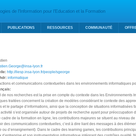
gies de l’Information pour l’Education et la Formation
PUBLICATIONS
RESSOURCES
COMMUNAUTÉ
OFFR
tien
tien.George@insa-lyon.fr
lle:
http://liesp.insa-lyon.fr/people/sgeorge
'hdr:
informatique
actions et communications contextuelles dans les environnements informatiques p
ançais:
pal de nos recherches est la prise en compte du contexte dans les Environnements 
ues traitées concernent la création de modèles considérant le contexte des apprena
et le partage d’informations, ainsi que la conception de situations informatisées 
 activité s’est organisée autour de projets de recherche ayant pour préoccupation d’
cadre de la formation en ligne, les contributions majeures se situent au niveau de
enir des communications contextuelles, c’est à dire liant des messages à des élémen
 ou d’enseignement). Dans le cadre des learning games, les contributions principa
x d’entreprise et son instrumentation informatique intégrant des contrôles qualit