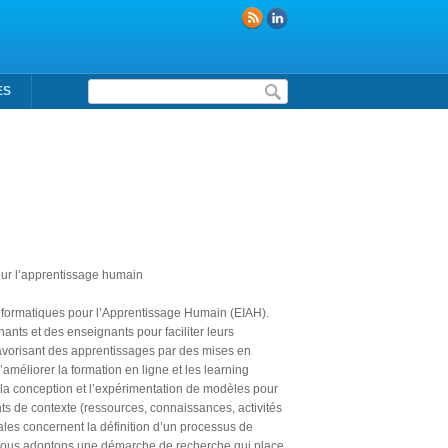
Formulaire de recherche
ES
our l’apprentissage humain
Informatiques pour l’Apprentissage Humain (EIAH).
nts et des enseignants pour faciliter leurs
favorisant des apprentissages par des mises en
améliorer la formation en ligne et les learning
 la conception et l’expérimentation de modèles pour
ts de contexte (ressources, connaissances, activités
les concernent la définition d’un processus de
é. Nous adoptons une démarche de recherche qui place