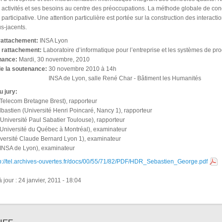
ses activités et ses besoins au centre des préoccupations. La méthode globale de co
de participative. Une attention particulière est portée sur la construction des inter
s-jacents.
 rattachement:
INSA Lyon
e rattachement:
Laboratoire d’informatique pour l’entreprise et les systèmes de pro
nance:
Mardi, 30 novembre, 2010
de la soutenance:
30 novembre 2010 à 14h
INSA de Lyon, salle René Char - Bâtiment les Humanités
u jury:
(Telecom Bretagne Brest), rapporteur
astien (Université Henri Poincaré, Nancy 1), rapporteur
(Université Paul Sabatier Toulouse), rapporteur
(Université du Québec à Montréal), examinateur
iversité Claude Bernard Lyon 1), examinateur
 (INSA de Lyon), examinateur
p://tel.archives-ouvertes.fr/docs/00/55/71/82/PDF/HDR_Sebastien_George.pdf
 jour : 24 janvier, 2011 - 18:04