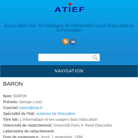
Aller au contenu principal
Association des Technologies de l’Information pour l’Education et
la Formation
Formulaire de recherche
NAVIGATION
BARON
Nom:
BARON
Prénom:
George-Louis
Courriel:
baron@inrp.fr
Spécialité de l'hdr:
sciences de l'éducation
Titre hdr:
L'informatique et ses usagers dans l'éducation
Université de rattachement:
Université Paris V- René Descartes
Laboratoire de rattachement:
Date de soutenance:
Jeudi, 1 septembre, 1994