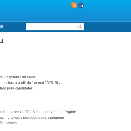
Formulaire de recherche
ES
al
tre Hospitalier du Mans
dossiers à partir du 1er mai 2025. Si vous
 tard pour candidater.
in Education (AIED), Simulation Virtuelle Rapide
es, indicateurs pédagogiques, ingénierie
éducatives