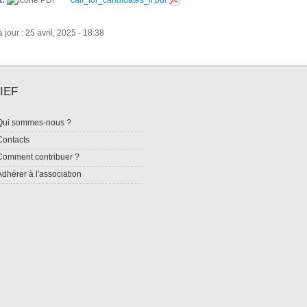
t:
call_for_candidates_fr.pdf
 jour : 25 avril, 2025 - 18:38
IEF
Qui sommes-nous ?
Contacts
Comment contribuer ?
Adhérer à l'association