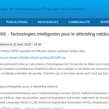
gies de l’Information pour l’Education et la Formation
PUBLICATIONS
RESSOURCES
COMMUNAUTÉ
OFFR
E - Technologies intelligentes pour le débriefing médic
lefevre
le 25 avril, 2025 - 18:38
e thèse CIFRE suivante est diffusée depuis quelques temps déjà :
loud.univ-lemans.fr/index.php/s/Lpo4egsZESQFCwq
co-encadrement entre le Laboratoire d'Informatique de l'Université du Mans et le Cen
 quelques candidatures d'intérêt et allons donc stopper la réception de nouveaux 
andidats potentiels de qualité, n'hésitez pas à leur faire savoir qu'il n'est pas trop
ogies intelligentes pour le débriefing médical.
ronnement Informatique pour l’Apprentissage Humain (EIAH), Artificial Intelligence 
ing médical, data visualisation, agent pédagogique autonome, ingénierie de donné
Large Language Model (LLM), Retrieval Augmented Generation (RAG), Analytiques 