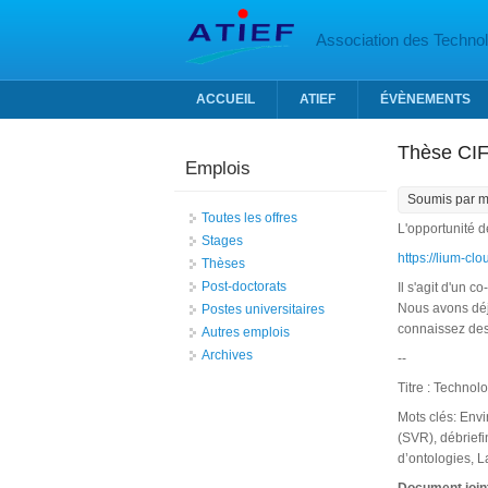
Aller au contenu principal
Association des Technolo
ACCUEIL
ATIEF
ÉVÈNEMENTS
Thèse CIFR
Emplois
Soumis par
m
Toutes les offres
L'opportunité d
Stages
https://lium-c
Thèses
Post-doctorats
Il s'agit d'un 
Nous avons déjà
Postes universitaires
connaissez des c
Autres emplois
Archives
--
Titre : Technol
Mots clés: Envi
(SVR), débrief
d’ontologies, 