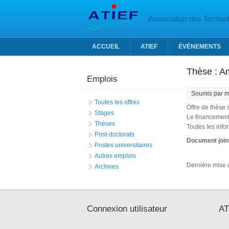
Aller au contenu principal
Association des Technolo
ACCUEIL
ATIEF
ÉVÈNEMENTS
Thèse : Am
Emplois
Soumis par
m
Toutes les offres
Offre de thèse 
Stages
Le financement 
Thèses
Toutes les inf
Post-doctorats
Document join
Postes universitaires
Autres emplois
Dernière mise à
Archives
Connexion utilisateur
AT