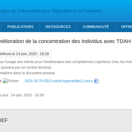
gies de l’Information pour l’Education et la Formation
PUBLICATIONS
RESSOURCES
COMMUNAUTÉ
OFFR
élioration de la concentration des individus avec TDAH 
lefevre
le 14 juin, 2025 - 18:28
sur l'usage des robots pour l'amélioration des compétences cognitives chez les in
passera par un contrat doctoral.
ormations dans le document annexe.
t:
2025-28 TH EEG-robot-hyperactifs(1).docx
 jour : 14 juin, 2025 - 18:28
IEF