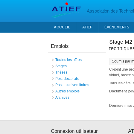
Aller au contenu principal
Association des Technolo
ACCUEIL
ATIEF
ÉVÈNEMENTS
Stage M2 -
Emplois
technique
Toutes les offres
Soumis par
m
Stages
Ci-joint une pr
Thèses
virtuel, basée 
Post-doctorats
Tous les détail
Postes universitaires
Autres emplois
Document join
Archives
Dernière mise à
Connexion utilisateur
AT