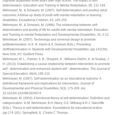
cognitive disabilities three years after high school: The impact of self-
determination. Education and Training in Mental Retardation, 38, 131-144.
Wehmeyer, M., & Schwartz, M. (1997). Self-determination and positive adult
outcomes: A follow-up study of youth with mental retardation or learning
disabilities. Exceptional Children, 63, 245-255.
Wehmeyer, M., & Schwartz, M. (1998). The relationship between self-
determination and quality of life for adults with mental retardation. Education
and Training in mental Retardation and Developmental Disabilities, 33, 3-12.
Wehmeyer, M. (2007). Technology and universal design to promote
selfdetermination. In K. R. Harris & S. Graham (Eds.), Promoting
SelfDetermination in Students with Developmental Disabilities. (pp.141156).
New York, NY: Guilford Press.
Wehmeyer, M. L., Palmer, S. B., Shogren, K., Williams-Diehm, K. et Soukup, J.
H. (2013). Establishing a causal relationship between intervention to promote
self - determination and enhanced student self - determination. The Journal of
Special Education, 46(4), 195-210.
Wehmeyer, M. (1997). Self-determination as an educational outcome: A
definitional framework and implications for intervention. Journal of
Developmental and Physical Disabilities, 9(3), 175-209. doi:
10.1023/A:1024981820074
Wehmeyer, M. (2003). A functional theory of self-determination: Definition and
categorization. In M. Wehmeyer, B.H. Abery, D.E. Mithaug & R.J. Stancliffe
(Eds.), Theory in self-determination. Foundations for educational pratice
(pp.174-181). Springfield, IL: Charle C Thomas.