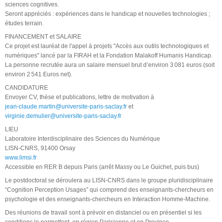
sciences cognitives.
Seront appréciés : expériences dans le handicap et nouvelles technologies ;
études terrain.
FINANCEMENT et SALAIRE
Ce projet est lauréat de l'appel à projets "Accès aux outils technologiques et
numériques" lancé par la FIRAH et la Fondation Malakoff Humanis Handicap.
La personne recrutée aura un salaire mensuel brut d’environ 3 081 euros (soit
environ 2 541 Euros net).
CANDIDATURE
Envoyer CV, thèse et publications, lettre de motivation à
jean-claude.martin@universite-paris-saclay.fr
et
virginie.demulier@universite-paris-saclay.fr
LIEU
Laboratoire Interdisciplinaire des Sciences du Numérique
LISN-CNRS, 91400 Orsay
www.limsi.fr
Accessible en RER B depuis Paris (arrêt Massy ou Le Guichet, puis bus)
Le postdoctorat se déroulera au LISN-CNRS dans le groupe pluridisciplinaire
“Cognition Perception Usages” qui comprend des enseignants-chercheurs en
psychologie et des enseignants-chercheurs en Interaction Homme-Machine.
Des réunions de travail sont à prévoir en distanciel ou en présentiel si les
conditions le permettent, en région Parisienne et en Province.