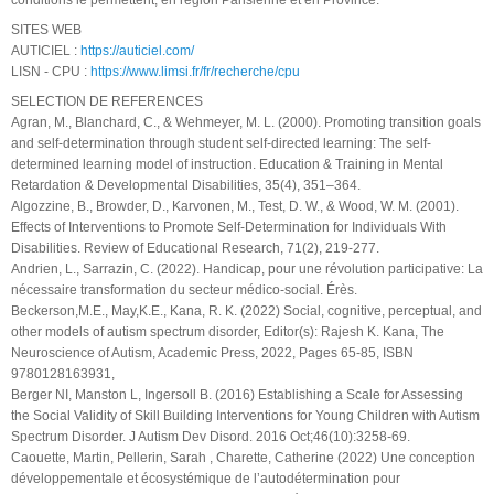
SITES WEB
AUTICIEL :
https://auticiel.com/
LISN - CPU :
https://www.limsi.fr/fr/recherche/cpu
SELECTION DE REFERENCES
Agran, M., Blanchard, C., & Wehmeyer, M. L. (2000). Promoting transition goals
and self-determination through student self-directed learning: The self-
determined learning model of instruction. Education & Training in Mental
Retardation & Developmental Disabilities, 35(4), 351–364.
Algozzine, B., Browder, D., Karvonen, M., Test, D. W., & Wood, W. M. (2001).
Effects of Interventions to Promote Self-Determination for Individuals With
Disabilities. Review of Educational Research, 71(2), 219-277.
Andrien, L., Sarrazin, C. (2022). Handicap, pour une révolution participative: La
nécessaire transformation du secteur médico-social. Érès.
Beckerson,M.E., May,K.E., Kana, R. K. (2022) Social, cognitive, perceptual, and
other models of autism spectrum disorder, Editor(s): Rajesh K. Kana, The
Neuroscience of Autism, Academic Press, 2022, Pages 65-85, ISBN
9780128163931,
Berger NI, Manston L, Ingersoll B. (2016) Establishing a Scale for Assessing
the Social Validity of Skill Building Interventions for Young Children with Autism
Spectrum Disorder. J Autism Dev Disord. 2016 Oct;46(10):3258-69.
Caouette, Martin, Pellerin, Sarah , Charette, Catherine (2022) Une conception
développementale et écosystémique de l’autodétermination pour