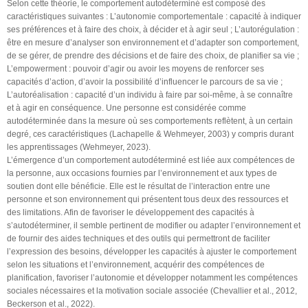
Selon cette théorie, le comportement autodéterminé est composé des
caractéristiques suivantes : L’autonomie comportementale : capacité à indiquer
ses préférences et à faire des choix, à décider et à agir seul ; L’autorégulation :
être en mesure d’analyser son environnement et d’adapter son comportement,
de se gérer, de prendre des décisions et de faire des choix, de planifier sa vie ;
L’empowerment : pouvoir d’agir ou avoir les moyens de renforcer ses
capacités d’action, d’avoir la possibilité d’influencer le parcours de sa vie ;
L’autoréalisation : capacité d’un individu à faire par soi-même, à se connaître
et à agir en conséquence. Une personne est considérée comme
autodéterminée dans la mesure où ses comportements reflètent, à un certain
degré, ces caractéristiques (Lachapelle & Wehmeyer, 2003) y compris durant
les apprentissages (Wehmeyer, 2023).
L’émergence d’un comportement autodéterminé est liée aux compétences de
la personne, aux occasions fournies par l’environnement et aux types de
soutien dont elle bénéficie. Elle est le résultat de l’interaction entre une
personne et son environnement qui présentent tous deux des ressources et
des limitations. Afin de favoriser le développement des capacités à
s’autodéterminer, il semble pertinent de modifier ou adapter l’environnement et
de fournir des aides techniques et des outils qui permettront de faciliter
l’expression des besoins, développer les capacités à ajuster le comportement
selon les situations et l’environnement, acquérir des compétences de
planification, favoriser l’autonomie et développer notamment les compétences
sociales nécessaires et la motivation sociale associée (Chevallier et al., 2012,
Beckerson et al., 2022).