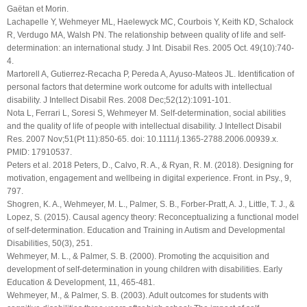
Gaëtan et Morin.
Lachapelle Y, Wehmeyer ML, Haelewyck MC, Courbois Y, Keith KD, Schalock
R, Verdugo MA, Walsh PN. The relationship between quality of life and self-
determination: an international study. J Int. Disabil Res. 2005 Oct. 49(10):740-
4.
Martorell A, Gutierrez-Recacha P, Pereda A, Ayuso-Mateos JL. Identification of
personal factors that determine work outcome for adults with intellectual
disability. J Intellect Disabil Res. 2008 Dec;52(12):1091-101.
Nota L, Ferrari L, Soresi S, Wehmeyer M. Self-determination, social abilities
and the quality of life of people with intellectual disability. J Intellect Disabil
Res. 2007 Nov;51(Pt 11):850-65. doi: 10.1111/j.1365-2788.2006.00939.x.
PMID: 17910537.
Peters et al. 2018 Peters, D., Calvo, R. A., & Ryan, R. M. (2018). Designing for
motivation, engagement and wellbeing in digital experience. Front. in Psy., 9,
797.
Shogren, K. A., Wehmeyer, M. L., Palmer, S. B., Forber-Pratt, A. J., Little, T. J., &
Lopez, S. (2015). Causal agency theory: Reconceptualizing a functional model
of self-determination. Education and Training in Autism and Developmental
Disabilities, 50(3), 251.
Wehmeyer, M. L., & Palmer, S. B. (2000). Promoting the acquisition and
development of self-determination in young children with disabilities. Early
Education & Development, 11, 465-481.
Wehmeyer, M., & Palmer, S. B. (2003). Adult outcomes for students with