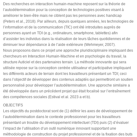
Des recherches en interaction humain-machine reposent sur la théorie de
l’autodétermination pour la conception de technologies positives visant à
améliorer le bien-être mais ne ciblent pas les personnes avec handicap
(Peters et al., 2018). Par ailleurs, depuis quelques années, les technologies de
l’information et de la communication (TIC) ont été introduites auprès de
personnes ayant un TDI (e.g., ordinateurs, smartphone, tablettes) afin
d’assister les individus dans la réalisation de leurs tâches quotidiennes et de
diminuer leur dépendance à de l’aide extérieure (Wehmeyer, 2007).
Nous proposons dans ce projet une approche pluridisciplinaire impliquant des
chercheurs en Interaction Humain-Machine et en psychologie du travail, la
structure Auticiel et des partenaires terrain. La méthode innovante qui sera
utilisée repose sur la conception centrée utilisateur et participative impliquant
les différents acteurs de terrain dont les travailleurs présentant un TDI; ceci
dans l’objectif de développer des contenus adaptés qui permettront un soutien
personnalisé pour développer l’autodétermination. Une approche similaire a
été développée dans un précédent projet qui était focalisé sur l’entraînement
des compétences sociales (Estival et al. 2023 a et b).
OBJECTIFS
Les objectifs du postdoctorat sont de (1) définir les axes de développement de
l’autodétermination dans le contexte professionnel pour les travailleurs
présentant un trouble du développement intellectuel (TDI) puis (2) d’évaluer
l’impact de l’utilisation d‘un outil numérique innovant supportant une
méthodologie de construction du projet professionnel et de la fixation des buts