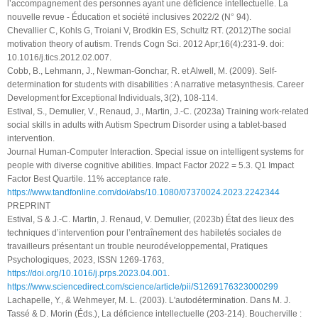
l’accompagnement des personnes ayant une déficience intellectuelle. La
nouvelle revue - Éducation et société inclusives 2022/2 (N° 94).
Chevallier C, Kohls G, Troiani V, Brodkin ES, Schultz RT. (2012)The social
motivation theory of autism. Trends Cogn Sci. 2012 Apr;16(4):231-9. doi:
10.1016/j.tics.2012.02.007.
Cobb, B., Lehmann, J., Newman-Gonchar, R. et Alwell, M. (2009). Self-
determination for students with disabilities : A narrative metasynthesis. Career
Development for Exceptional Individuals, 3(2), 108-114.
Estival, S., Demulier, V., Renaud, J., Martin, J.-C. (2023a) Training work-related
social skills in adults with Autism Spectrum Disorder using a tablet-based
intervention.
Journal Human-Computer Interaction. Special issue on intelligent systems for
people with diverse cognitive abilities. Impact Factor 2022 = 5.3. Q1 Impact
Factor Best Quartile. 11% acceptance rate.
https://www.tandfonline.com/doi/abs/10.1080/07370024.2023.2242344
PREPRINT
Estival, S & J.-C. Martin, J. Renaud, V. Demulier, (2023b) État des lieux des
techniques d’intervention pour l’entraînement des habiletés sociales de
travailleurs présentant un trouble neurodéveloppemental, Pratiques
Psychologiques, 2023, ISSN 1269-1763,
https://doi.org/10.1016/j.prps.2023.04.001
.
https://www.sciencedirect.com/science/article/pii/S1269176323000299
Lachapelle, Y., & Wehmeyer, M. L. (2003). L'autodétermination. Dans M. J.
Tassé & D. Morin (Éds.), La déficience intellectuelle (203-214). Boucherville :