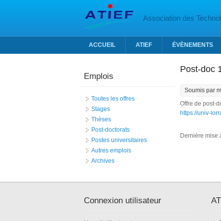
Aller au contenu principal
Association des Technolo
ACCUEIL
ATIEF
ÉVÈNEMENTS
Post-doc 1
Emplois
Soumis par
m
Toutes les offres
Offre de post-d
Stages
https://univ-lo
Thèses
Post-doctorats
Dernière mise à 
Postes universitaires
Autres emplois
Archives
Connexion utilisateur
AT