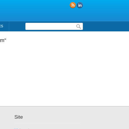
Formulaire de recherche
ES
em"
Site