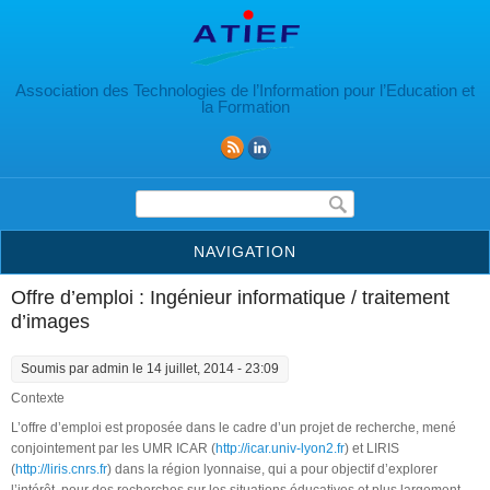
Aller au contenu principal
Association des Technologies de l’Information pour l’Education et
la Formation
Formulaire de recherche
NAVIGATION
Offre d’emploi : Ingénieur informatique / traitement
d’images
Soumis par
admin
le 14 juillet, 2014 - 23:09
Contexte
L’offre d’emploi est proposée dans le cadre d’un projet de recherche, mené
conjointement par les UMR ICAR (
http://icar.univ-lyon2.fr
) et LIRIS
(
http://liris.cnrs.fr
) dans la région lyonnaise, qui a pour objectif d’explorer
l’intérêt, pour des recherches sur les situations éducatives et plus largement