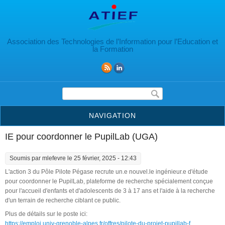
Aller au contenu principal
Association des Technologies de l’Information pour l’Education et
la Formation
Formulaire de recherche
NAVIGATION
IE pour coordonner le PupilLab (UGA)
Soumis par
mlefevre
le 25 février, 2025 - 12:43
L'action 3 du Pôle Pilote Pégase recrute un.e nouvel.le ingénieur.e d'étude
pour coordonner le PupilLab, plateforme de recherche spécialement conçue
pour l'accueil d'enfants et d'adolescents de 3 à 17 ans et l'aide à la recherche
d'un terrain de recherche ciblant ce public.
Plus de détails sur le poste ici:
https://emploi.univ-grenoble-alpes.fr/offres/pilote-du-projet-pupillab-f...