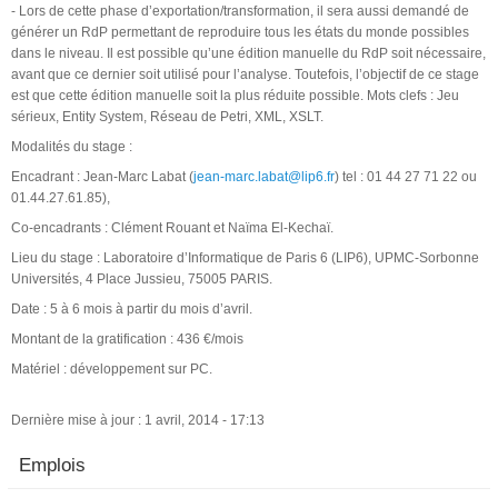
- Lors de cette phase d’exportation/transformation, il sera aussi demandé de
générer un RdP permettant de reproduire tous les états du monde possibles
dans le niveau. Il est possible qu’une édition manuelle du RdP soit nécessaire,
avant que ce dernier soit utilisé pour l’analyse. Toutefois, l’objectif de ce stage
est que cette édition manuelle soit la plus réduite possible. Mots clefs : Jeu
sérieux, Entity System, Réseau de Petri, XML, XSLT.
Modalités du stage :
Encadrant : Jean-Marc Labat (
jean-marc.labat@lip6.fr
) tel : 01 44 27 71 22 ou
01.44.27.61.85),
Co-encadrants : Clément Rouant et Naïma El-Kechaï.
Lieu du stage : Laboratoire d’Informatique de Paris 6 (LIP6), UPMC-Sorbonne
Universités, 4 Place Jussieu, 75005 PARIS.
Date : 5 à 6 mois à partir du mois d’avril.
Montant de la gratification : 436 €/mois
Matériel : développement sur PC.
Dernière mise à jour : 1 avril, 2014 - 17:13
Emplois