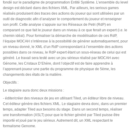
fondé sur le paradigme de programmation Entité Système. L’ensemble du level
design est déclaré dans des fichiers XML. Par ailleurs, les serious games
réalisés produisent des traces des actions du joueur qui sont utilisées par un
outil de diagnostic afin d’analyser le comportement du joueur et renseigner
son profil. Cette analyse s’appuie sur les Réseaux de Petri (RdP) en
comparant ce que fait le joueur dans un niveau à ce que ferait un expert (i.e. le
chemin idéal). Pour formaliser la démarche de modélisation de ces RdP,
l’équipe MOCAH s’intéresse à la possibilité de générer automatiquement, pour
un niveau donné, le XML d’un RdP correspondant à l’ensemble des actions
possibles dans ce niveau, le RdP expert étant un sous-réseau de celui qui est
généré. Le travail sera testé avec un jeu sérieux réalisé par MOCAH avec
Génome, les Cristaux D’Ehère, dont l’objectif est de faire apprendre à
l’apprenant-joueur une partie du programme de physique de 5ème, les
changements des états de la matière.
Objectifs :
Le stagiaire aura donc deux missions :
- éditer/créer des niveaux de jeu en utilisant Tiled, un éditeur libre de niveau.
Cet éditeur génère des fichiers XML. Le stagiaire devra donc, dans un premier
temps, adapter Tiled aux besoins du stage. Dans un second temps, réaliser
une transformation (XSLT) pour que le fichier généré par Tiled puisse être
importé et joué par le jeu sérieux. Autrement dit, un XML respectant le
formalisme Genome.