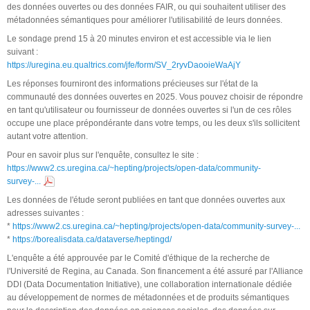
des données ouvertes ou des données FAIR, ou qui souhaitent utiliser des
métadonnées sémantiques pour améliorer l'utilisabilité de leurs données.
Le sondage prend 15 à 20 minutes environ et est accessible via le lien
suivant :
https://uregina.eu.qualtrics.com/jfe/form/SV_2ryvDaooieWaAjY
Les réponses fourniront des informations précieuses sur l'état de la
communauté des données ouvertes en 2025. Vous pouvez choisir de répondre
en tant qu'utilisateur ou fournisseur de données ouvertes si l'un de ces rôles
occupe une place prépondérante dans votre temps, ou les deux s'ils sollicitent
autant votre attention.
Pour en savoir plus sur l'enquête, consultez le site :
https://www2.cs.uregina.ca/~hepting/projects/open-data/community-
survey-...
Les données de l'étude seront publiées en tant que données ouvertes aux
adresses suivantes :
*
https://www2.cs.uregina.ca/~hepting/projects/open-data/community-survey-...
*
https://borealisdata.ca/dataverse/heptingd/
L'enquête a été approuvée par le Comité d'éthique de la recherche de
l'Université de Regina, au Canada. Son financement a été assuré par l'Alliance
DDI (Data Documentation Initiative), une collaboration internationale dédiée
au développement de normes de métadonnées et de produits sémantiques