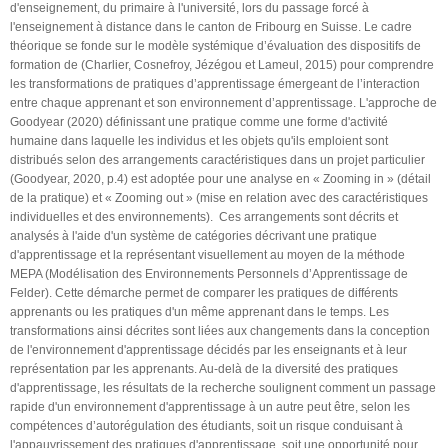
d'enseignement, du primaire à l'université, lors du passage forcé à
l'enseignement à distance dans le canton de Fribourg en Suisse. Le cadre
théorique se fonde sur le modèle systémique d’évaluation des dispositifs de
formation de (Charlier, Cosnefroy, Jézégou et Lameul, 2015) pour comprendre
les transformations de pratiques d’apprentissage émergeant de l’interaction
entre chaque apprenant et son environnement d’apprentissage. L'approche de
Goodyear (2020) définissant une pratique comme une forme d'activité
humaine dans laquelle les individus et les objets qu'ils emploient sont
distribués selon des arrangements caractéristiques dans un projet particulier
(Goodyear, 2020, p.4) est adoptée pour une analyse en « Zooming in » (détail
de la pratique) et « Zooming out » (mise en relation avec des caractéristiques
individuelles et des environnements). Ces arrangements sont décrits et
analysés à l'aide d'un système de catégories décrivant une pratique
d'apprentissage et la représentant visuellement au moyen de la méthode
MEPA (Modélisation des Environnements Personnels d’Apprentissage de
Felder). Cette démarche permet de comparer les pratiques de différents
apprenants ou les pratiques d'un même apprenant dans le temps. Les
transformations ainsi décrites sont liées aux changements dans la conception
de l'environnement d'apprentissage décidés par les enseignants et à leur
représentation par les apprenants. Au-delà de la diversité des pratiques
d'apprentissage, les résultats de la recherche soulignent comment un passage
rapide d'un environnement d'apprentissage à un autre peut être, selon les
compétences d’autorégulation des étudiants, soit un risque conduisant à
l'appauvrissement des pratiques d'apprentissage, soit une opportunité pour