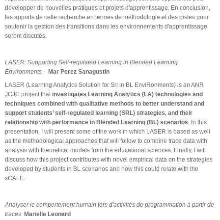
développer de nouvelles pratiques et projets d'apprentissage. En conclusion,
les apports de cette recherche en termes de méthodologie et des pistes pour
soutenir la gestion des transitions dans les environnements d'apprentissage
seront discutés.
LASER: Supporting Self-regulated Learning in Blended Learning
Environments -
Mar Perez Sanagustin
LASER (Learning Analytics Solution for Srl in BL EnviRonments) is an ANR
JCJC project that
investigates Learning Analytics (LA) technologies and
techniques combined with qualitative methods to better understand and
support students’ self-regulated learning (SRL) strategies, and their
relationship with performance in Blended Learning (BL) scenarios
. In this
presentation, I will present some of the work in which LASER is based as well
as the methodological approaches that will follow to combine trace data with
analysis with theoretical models from the educational sciences. Finally, I will
discuss how this project contributes with novel empirical data on the strategies
developed by students in BL scenarios and how this could relate with the
xCALE.
Analyser le comportement humain lors d'activités de programmation à partir de
traces
Marielle Leonard