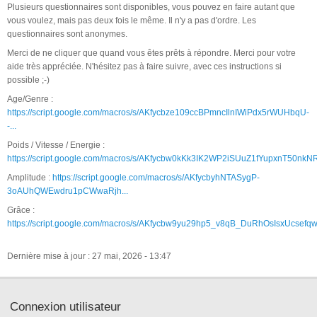
Plusieurs questionnaires sont disponibles, vous pouvez en faire autant que
vous voulez, mais pas deux fois le même. Il n'y a pas d'ordre. Les
questionnaires sont anonymes.
Merci de ne cliquer que quand vous êtes prêts à répondre. Merci pour votre
aide très appréciée. N'hésitez pas à faire suivre, avec ces instructions si
possible ;-)
Age/Genre :
https://script.google.com/macros/s/AKfycbze109ccBPmncIlnIWiPdx5rWUHbqU-
-...
Poids / Vitesse / Energie :
https://script.google.com/macros/s/AKfycbw0kKk3IK2WP2iSUuZ1fYupxnT50nkNR.
Amplitude :
https://script.google.com/macros/s/AKfycbyhNTASygP-
3oAUhQWEwdru1pCWwaRjh...
Grâce :
https://script.google.com/macros/s/AKfycbw9yu29hp5_v8qB_DuRhOsIsxUcsefqw.
Dernière mise à jour : 27 mai, 2026 - 13:47
Connexion utilisateur