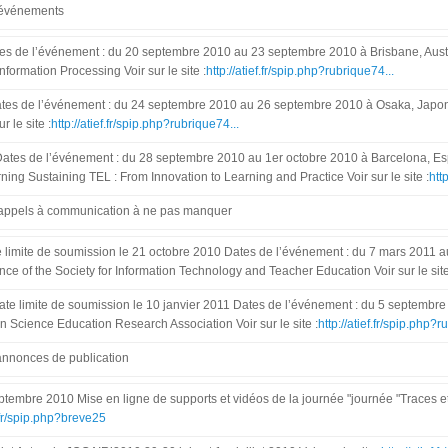
 événements
 de l’événement : du 20 septembre 2010 au 23 septembre 2010 à Brisbane, Austr
nformation Processing Voir sur le site :
http://atief.fr/spip.php?rubrique74...
s de l’événement : du 24 septembre 2010 au 26 septembre 2010 à Osaka, Japon
r le site :
http://atief.fr/spip.php?rubrique74...
tes de l’événement : du 28 septembre 2010 au 1er octobre 2010 à Barcelona, E
ng Sustaining TEL : From Innovation to Learning and Practice Voir sur le site :
htt
 appels à communication à ne pas manquer
 limite de soumission le 21 octobre 2010 Dates de l’événement : du 7 mars 2011 a
ce of the Society for Information Technology and Teacher Education Voir sur le site
e limite de soumission le 10 janvier 2011 Dates de l’événement : du 5 septemb
 Science Education Research Association Voir sur le site :
http://atief.fr/spip.php?r
annonces de publication
ptembre 2010 Mise en ligne de supports et vidéos de la journée "journée "Traces et E
f.fr/spip.php?breve25