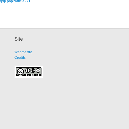
fr/spip.php?article271
Site
Webmestre
Crédits