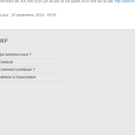
llet Actes de JOCAIR’2010,29-30 juin et 1er juillet 2010 Voir sur le site :
http://atief.
 jour : 16 septembre, 2010 - 09:55
IEF
Qui sommes-nous ?
Contacts
Comment contribuer ?
Adhérer à l'association