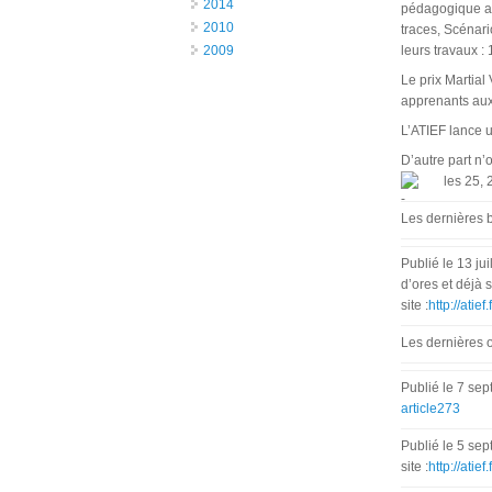
2014
pédagogique au
2010
traces, Scénar
2009
leurs travaux :
Le prix Martial
apprenants aux
L’ATIEF lance 
D’autre part n’
les 25, 
Les dernières 
Publié le 13 ju
d’ores et déjà 
site :
http://atie
Les dernières o
Publié le 7 sep
article273
Publié le 5 sep
site :
http://atie