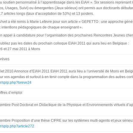
 soutien personnalisé à l’apprentissage dans les EIAH ». Six sessions reprenant l
ios, Usages, Suivi) ou émergentes (Jeux sérieux) ont permis aux doctorants début
 17 articles longs (taux d’acceptation de 53%) et 13 posters.
 Vivet a été remis à Marie Lefevre pour son article « GEPETTO : une approche génér
 intentions pédagogiques de chaque enseignant ».
un appel à candidature pour l’organisation des prochaines Rencontres Jeunes che
oubliez pas les dates du prochain colloque EIAH 2011 qui aura lieu en Belgique :
26 et 27 mai 2011 à Mons
brèves
illet 2010 Annonce d’EIAH 2011 EIAH 2011 aura lieu a l’université de Mons en Belgi
sur vos agendas et surtout à en tenir compte dans la programmation des autres con
f.fr/spip.php?breve24
ffres d’emploi
tembre Post Doctorat en Didactique de la Physique et Environnements virtuels d’appr
tembre Proposition d’une thèse CIFRE sur les systèmes multi-agents et jeux série
f.fr/spip.php?article272