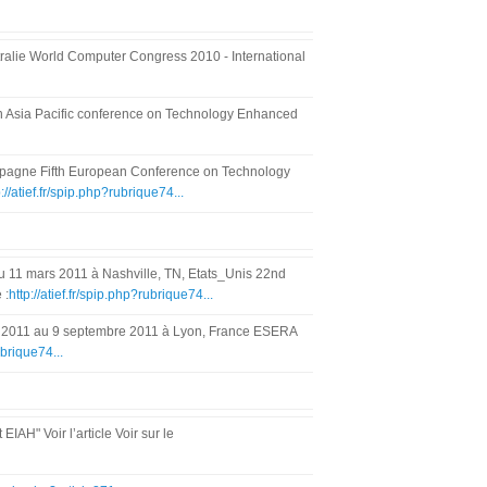
alie World Computer Congress 2010 - International
 Asia Pacific conference on Technology Enhanced
spagne Fifth European Conference on Technology
p://atief.fr/spip.php?rubrique74...
u 11 mars 2011 à Nashville, TN, Etats_Unis 22nd
 :
http://atief.fr/spip.php?rubrique74...
re 2011 au 9 septembre 2011 à Lyon, France ESERA
ubrique74...
IAH" Voir l’article Voir sur le