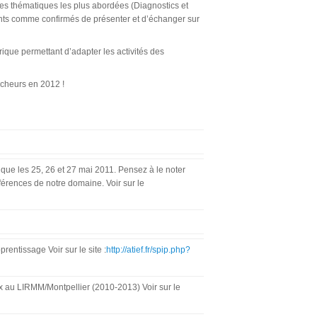
es thématiques les plus abordées (Diagnostics et
ants comme confirmés de présenter et d’échanger sur
ique permettant d’adapter les activités des
rcheurs en 2012 !
que les 25, 26 et 27 mai 2011. Pensez à le noter
férences de notre domaine. Voir sur le
entissage Voir sur le site :
http://atief.fr/spip.php?
ux au LIRMM/Montpellier (2010-2013) Voir sur le