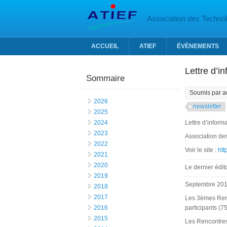
Aller au contenu principal
Association des Technolo
ACCUEIL
ATIEF
ÉVÈNEMENTS
Lettre d’i
Sommaire
Soumis par
a
2026
newsletter
2025
2024
Lettre d’infor
2023
Association des
2022
Voir le site :
http
2021
2020
Le dernier édito
2019
Septembre 2010
2018
2017
Les 3èmes Renc
2016
participants (7
2015
Les Rencontres