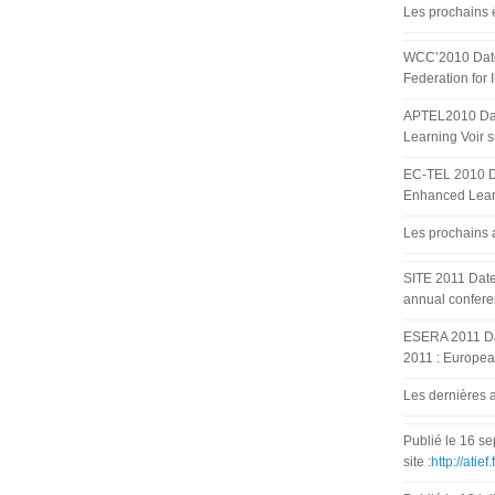
Les prochains
WCC’2010 Dates
Federation for I
APTEL2010 Date
Learning Voir su
EC-TEL 2010 Da
Enhanced Learni
Les prochains
SITE 2011 Date
annual conferen
ESERA 2011 Dat
2011 : European
Les dernières 
Publié le 16 se
site :
http://atie