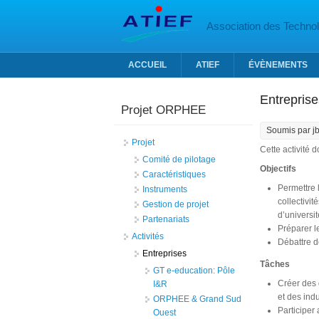
Aller au contenu principal
Association des Technolo
ACCUEIL
ATIEF
ÉVÈNEMENTS
Entreprise
Projet ORPHEE
Soumis par
j
Projet
Cette activité d
Comité de pilotage
Objectifs
Caractéristiques
Permettre 
Instruments
collectivi
Gestion de projet
d’universit
Partenariats
Préparer l
Activités
Débattre d
Entreprises
Tâches
GT e-education: Pôle
Créer des 
I&R
et des indu
ORPHEE & Grand Sud
Participer
Ouest