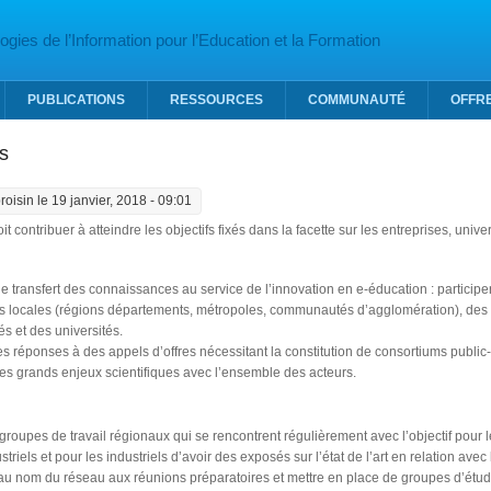
gies de l’Information pour l’Education et la Formation
PUBLICATIONS
RESSOURCES
COMMUNAUTÉ
OFFR
s
broisin
le 19 janvier, 2018 - 09:01
oit contribuer à atteindre les objectifs fixés dans la facette sur les entreprises, univer
le transfert des connaissances au service de l’innovation en e-éducation : participe
tés locales (régions départements, métropoles, communautés d’agglomération), des
és et des universités.
es réponses à des appels d’offres nécessitant la constitution de consortiums public-
es grands enjeux scientifiques avec l’ensemble des acteurs.
groupes de travail régionaux qui se rencontrent régulièrement avec l’objectif pour l
striels et pour les industriels d’avoir des exposés sur l’état de l’art en relation avec 
 au nom du réseau aux réunions préparatoires et mettre en place de groupes d’études 