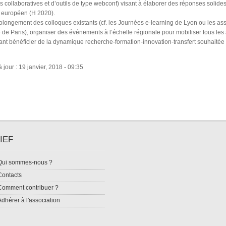
s collaboratives et d’outils de type webconf) visant à élaborer des réponses solides
t européen (H 2020).
olongement des colloques existants (cf. les Journées e-learning de Lyon ou les assi
de Paris), organiser des événements à l’échelle régionale pour mobiliser tous les 
nt bénéficier de la dynamique recherche-formation-innovation-transfert souhaitée
 jour : 19 janvier, 2018 - 09:35
IEF
Qui sommes-nous ?
Contacts
Comment contribuer ?
Adhérer à l'association