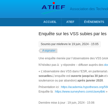
Aller au contenu principal
Association des Technolo
ACCUEIL
ATIEF
ÉVÈNEMENTS
Enquête sur les VSS subies par les
Soumis par
mlefevre
le 19 juin, 2024 - 15:05
A signaler
Une enquête menée par l’observatoire des VSS (viol
N’hésitez pas à : y répondre – diffuser auprès des
do
« L’observatoire des VSS dans l’ESR, en partenariat 
sexuelles.
L’enquête est
ouverte jusqu’au 30 juin
et 
soutenance ou par abandon)
après janvier 2020
.
Présentation ici :
https://academia.hypotheses.org/5
Enquête là :
https://www.surveyhero.com/c/aveytbki
»
Dernière mise à jour : 19 juin, 2024 - 15:06