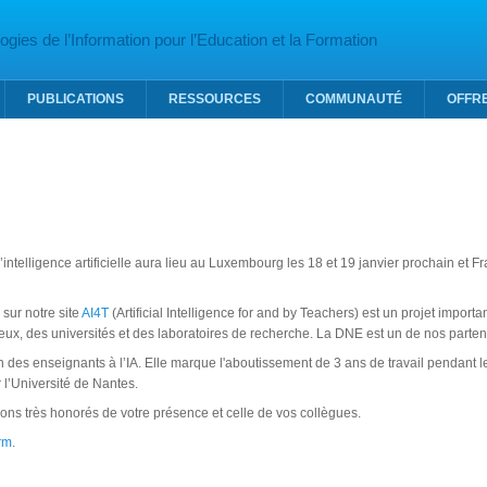
gies de l’Information pour l’Education et la Formation
PUBLICATIONS
RESSOURCES
COMMUNAUTÉ
OFFR
ntelligence artificielle aura lieu au Luxembourg les 18 et 19 janvier prochain et Fr
 sur notre site
AI4T
(Artificial Intelligence for and by Teachers) est un projet impor
 eux, des universités et des laboratoires de recherche. La DNE est un de nos parten
tion des enseignants à l’IA. Elle marque l'aboutissement de 3 ans de travail pendan
 l’Université de Nantes.
rions très honorés de votre présence et celle de vos collègues.
orm
.