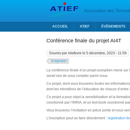
Aller au contenu principal
Association des Technolo
ACCUEIL
ATIEF
ÉVÈNEMENTS
Conférence finale du projet AI4T
Soumis par
mlefevre
le 5 décembre, 2023 - 11:59
A signaler
La conférence finale d’un projet européen mené sur l’i
serait ravi de vous compter parmi nous.
Ce projet, dont vous trouverez toutes les informations
dont les ministères de l’éducation de chacun d’entre
Ce projet a pour objet la sensibilisation et la forma
coordonné par l’INRIA, et un text book coordonné par
Vous trouverez l’invitation en pièce jointe et nous se
L’inscription peut se faire directement :
registration f