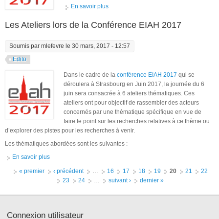
En savoir plus
à propos de EIAH 2017 : appel à
participation
Les Ateliers lors de la Conférence EIAH 2017
Soumis par
mlefevre
le 30 mars, 2017 - 12:57
Edito
Dans le cadre de la
conférence EIAH 2017
qui se
déroulera à Strasbourg en Juin 2017, la journée du 6
juin sera consacrée à 6 ateliers thématiques. Ces
ateliers ont pour objectif de rassembler des acteurs
concernés par une thématique spécifique en vue de
faire le point sur les recherches relatives à ce thème ou
d’explorer des pistes pour les recherches à venir.
Les thématiques abordées sont les suivantes :
En savoir plus
à propos de Les Ateliers lors de la Conférence EIAH 2017
Pages
« premier
‹ précédent
…
16
17
18
19
20
21
22
23
24
…
suivant ›
dernier »
Connexion utilisateur