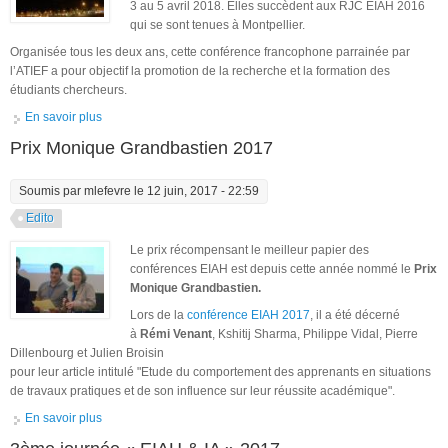
3 au 5 avril 2018. Elles succèdent aux RJC EIAH 2016
qui se sont tenues à Montpellier.
Organisée tous les deux ans, cette conférence francophone parrainée par
l’ATIEF a pour objectif la promotion de la recherche et la formation des
étudiants chercheurs.
En savoir plus
à propos de RJC EIAH 2018
Prix Monique Grandbastien 2017
Soumis par
mlefevre
le 12 juin, 2017 - 22:59
Edito
Le prix récompensant le meilleur papier des
conférences EIAH est depuis cette année nommé le
Prix
Monique Grandbastien.
Lors de la
conférence EIAH 2017
, il a été décerné
à
Rémi Venant
, Kshitij Sharma, Philippe Vidal, Pierre
Dillenbourg et Julien Broisin
pour leur article intitulé "Etude du comportement des apprenants en situations
de travaux pratiques et de son influence sur leur réussite académique".
En savoir plus
à propos de Prix Monique Grandbastien 2017