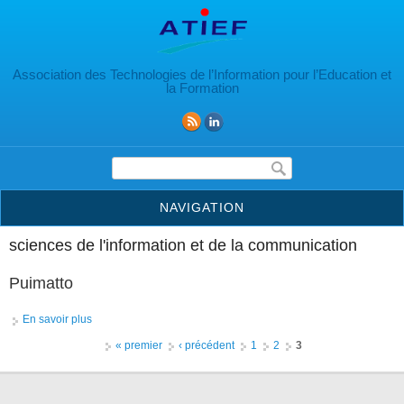
Aller au contenu principal
Association des Technologies de l’Information pour l’Education et
la Formation
Formulaire de recherche
NAVIGATION
sciences de l'information et de la communication
Puimatto
En savoir plus
à propos de Puimatto
Pages
« premier
‹ précédent
1
2
3