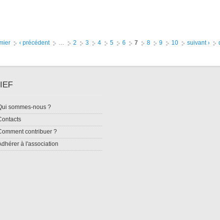
mier
‹ précédent
…
2
3
4
5
6
7
8
9
10
suivant ›
IEF
Qui sommes-nous ?
Contacts
Comment contribuer ?
Adhérer à l'association