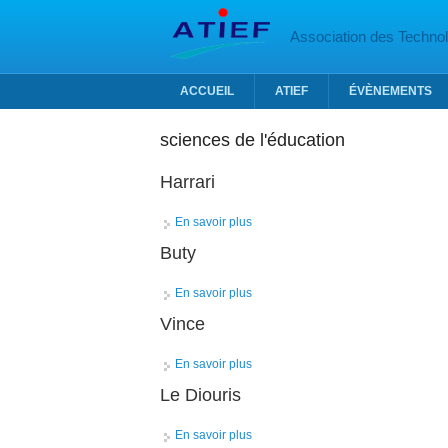
Aller au contenu principal
Association des Technolo
ACCUEIL
ATIEF
ÉVÈNEMENTS
sciences de l'éducation
Harrari
En savoir plus
à propos de Harrari
Buty
En savoir plus
à propos de Buty
Vince
En savoir plus
à propos de Vince
Le Diouris
En savoir plus
à propos de Le Diouris