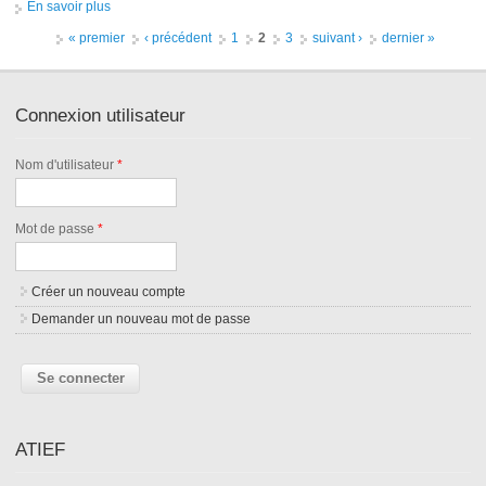
En savoir plus
à propos de Stage de Master au Labsticc : Academic Analytics
et Recommandation dans les Tableaux de Bord
Pages
« premier
‹ précédent
1
2
3
suivant ›
dernier »
Connexion utilisateur
Nom d'utilisateur
*
Mot de passe
*
Créer un nouveau compte
Demander un nouveau mot de passe
ATIEF