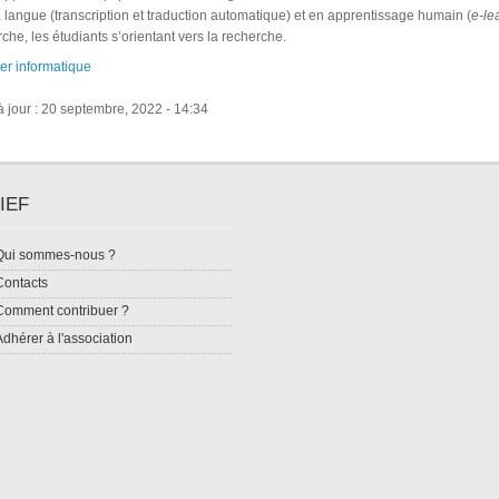
a langue (transcription et traduction automatique) et en apprentissage humain (
e-le
che, les étudiants s’orientant vers la recherche.
er informatique
 jour : 20 septembre, 2022 - 14:34
IEF
Qui sommes-nous ?
Contacts
Comment contribuer ?
Adhérer à l'association