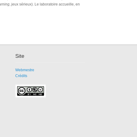
arning
, jeux sérieux). Le laboratoire accueille, en
Site
Webmestre
Crédits