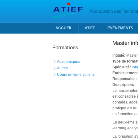
Aller au contenu principal
Association des Technolo
ACCUEIL
ATIEF
ÉVÈNEMENTS
Master in
Formations
Intitulé:
Master
Type de forma
Académiques
Spécialité:
inf
Autres
Etablissement
Cours en ligne et liens
Responsable:
Description:
Le master info
est consacrée 
données,
edge
pratique est au
en formation pa
En deuxième ann
learning analyt
La formation s