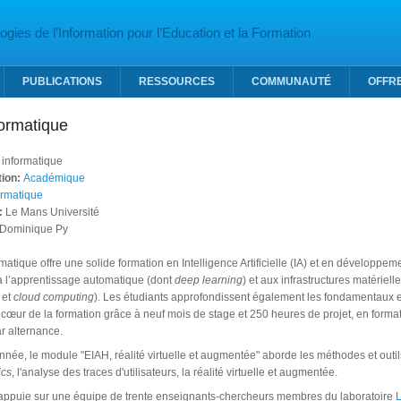
gies de l’Information pour l’Education et la Formation
PUBLICATIONS
RESSOURCES
COMMUNAUTÉ
OFFR
formatique
 informatique
tion:
Académique
ormatique
:
Le Mans Université
Dominique Py
rmatique
offre une solide formation en Intelligence Artificielle (IA) et en développem
à l’apprentissage automatique (dont
deep learning
) et aux infrastructures matérielles
et
cloud computing
). Les étudiants approfondissent également les fondamentaux e
 cœur de la formation grâce à neuf mois de stage et 250 heures de projet, en formati
r alternance.
ée, le module "EIAH, réalité virtuelle et augmentée" aborde les méthodes et outils
ics
, l'analyse des traces d'utilisateurs, la réalité virtuelle et augmentée.
’appuie sur une équipe de trente enseignants-chercheurs membres du laboratoire