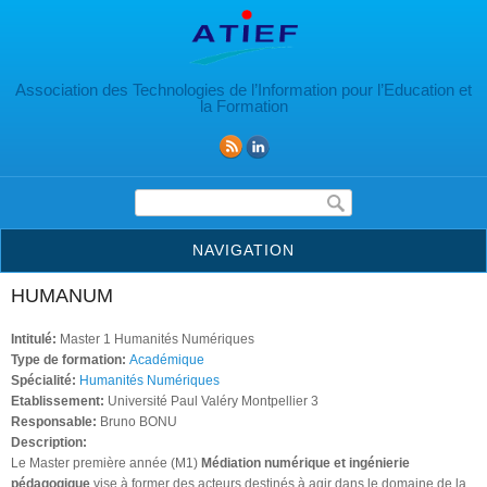
Aller au contenu principal
Association des Technologies de l’Information pour l’Education et
la Formation
Formulaire de recherche
NAVIGATION
HUMANUM
Intitulé:
Master 1 Humanités Numériques
Type de formation:
Académique
Spécialité:
Humanités Numériques
Etablissement:
Université Paul Valéry Montpellier 3
Responsable:
Bruno BONU
Description:
Le Master première année (M1)
Médiation numérique et ingénierie
pédagogique
vise à former des acteurs destinés à agir dans le domaine de la