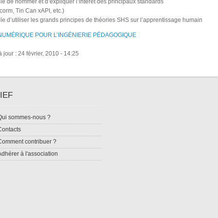
le de nommer et d’expliquer l’intérêt des principaux standards
orm, Tin Can xAPI, etc.)
le d’utiliser les grands principes de théories SHS sur l’apprentissage humain
NUMÉRIQUE POUR L’INGÉNIERIE PÉDAGOGIQUE
 jour : 24 février, 2010 - 14:25
IEF
Qui sommes-nous ?
Contacts
Comment contribuer ?
Adhérer à l'association