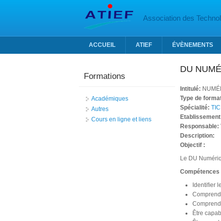
Aller au contenu principal
Association des Technolo
ACCUEIL
ATIEF
ÉVÈNEMENTS
DU NUMÉ
Formations
Intitulé:
NUMÉR
Type de forma
Académiques
Spécialité:
TIC
Autres
Etablissement
Cours en ligne et liens
Responsable:
Description:
Objectif :
Le DU Numérique
Compétences 
Identiﬁer 
Comprendre
Comprendre
Être capabl