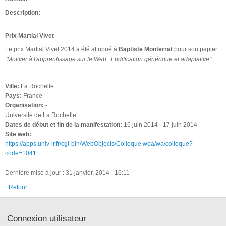
Description:
Prix Martial Vivet
Le prix Martial Vivet 2014 a été attribué à
Baptiste Monterrat
pour son papier
"Motiver à l'apprentissage sur le Web : Ludification générique et adaptative"
Ville:
La Rochelle
Pays:
France
Organisation:
-
Université de La Rochelle
Dates de début et fin de la manifestation:
16 juin 2014
-
17 juin 2014
Site web:
https://apps.univ-lr.fr/cgi-bin/WebObjects/Colloque.woa/wa/colloque?
code=1041
Dernière mise à jour : 31 janvier, 2014 - 16:11
Retour
Connexion utilisateur