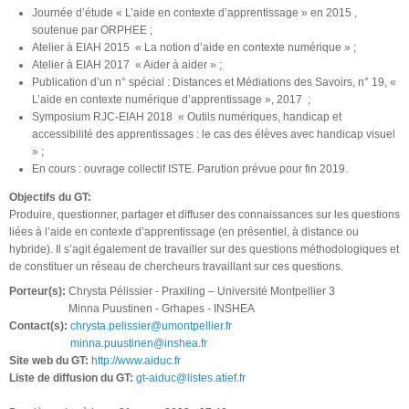
Journée d’étude « L’aide en contexte d’apprentissage » en 2015 ,
soutenue par ORPHEE ;
Atelier à EIAH 2015 « La notion d’aide en contexte numérique » ;
Atelier à EIAH 2017 « Aider à aider » ;
Publication d’un n° spécial : Distances et Médiations des Savoirs, n° 19, «
L’aide en contexte numérique d’apprentissage », 2017 ;
Symposium RJC-EIAH 2018 « Outils numériques, handicap et
accessibilité des apprentissages : le cas des élèves avec handicap visuel
» ;
En cours : ouvrage collectif ISTE. Parution prévue pour fin 2019.
Objectifs du GT:
Produire, questionner, partager et diffuser des connaissances sur les questions
liées à l’aide en contexte d’apprentissage (en présentiel, à distance ou
hybride). Il s’agit également de travailler sur des questions méthodologiques et
de constituer un réseau de chercheurs travaillant sur ces questions.
Porteur(s):
Chrysta Pélissier - Praxiling – Université Montpellier 3
Minna Puustinen - Grhapes - INSHEA
Contact(s):
chrysta.pelissier@umontpellier.fr
minna.puustinen@inshea.fr
Site web du GT:
http://www.aiduc.fr
Liste de diffusion du GT:
gt-aiduc@listes.atief.fr